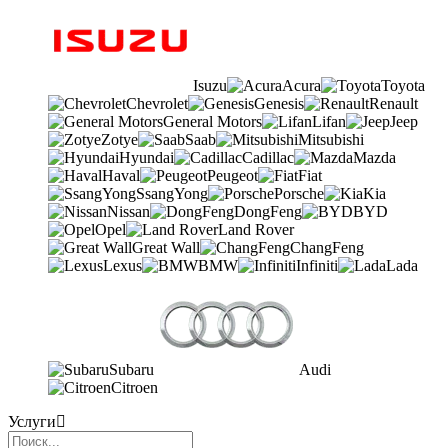
Isuzu
Acura
Toyota
Chevrolet
Genesis
Renault
General Motors
Lifan
Jeep
Zotye
Saab
Mitsubishi
Hyundai
Cadillac
Mazda
Haval
Peugeot
Fiat
SsangYong
Porsche
Kia
Nissan
DongFeng
BYD
Opel
Land Rover
Great Wall
ChangFeng
Lexus
BMW
Infiniti
Lada
Subaru
Audi
Citroen
Услуги