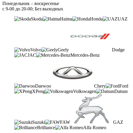
Понедельник – воскресенье
с 9-00 до 20-00; Без выходных
Skoda
Haima
Honda
UAZ
Volvo
Geely
Dodge
JAC
Mercedes-Benz
Daewoo
Chery
Ford
XPeng
Volkswagen
Datsun
Suzuki
FAW
GAZ
Brilliance
Alfa Romeo