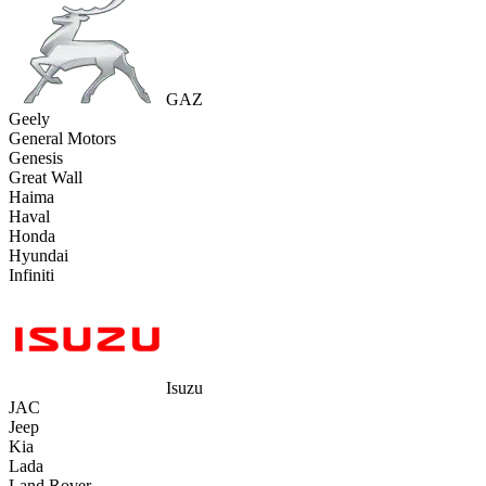
GAZ
Geely
General Motors
Genesis
Great Wall
Haima
Haval
Honda
Hyundai
Infiniti
Isuzu
JAC
Jeep
Kia
Lada
Land Rover