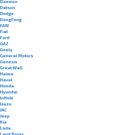
Daewoo
Datsun
Dodge
DongFeng
FAW
Fiat
Ford
GAZ
Geely
General Motors
Genesis
Great Wall
Haima
Haval
Honda
Hyundai
Infiniti
Isuzu
JAC
Jeep
Kia
Lada
Land Rover