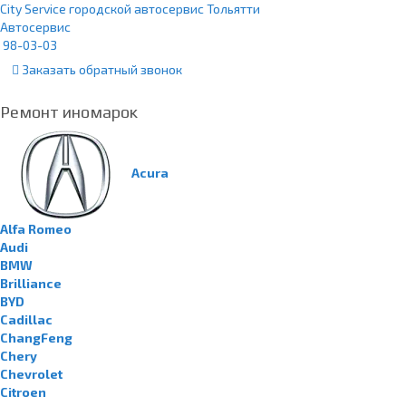
City Service городской автосервис Тольятти
Автосервис
98-03-03
Заказать
обратный
звонок
Ремонт иномарок
Acura
Alfa Romeo
Audi
BMW
Brilliance
BYD
Cadillac
ChangFeng
Chery
Chevrolet
Citroen