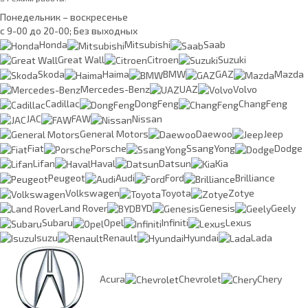
Понедельник – воскресенье
с 9-00 до 20-00; Без выходных
Honda
Mitsubishi
Saab
Great Wall
Citroen
Suzuki
Skoda
Haima
BMW
GAZ
Mazda
Mercedes-Benz
UAZ
Volvo
Cadillac
DongFeng
ChangFeng
JAC
FAW
Nissan
General Motors
Daewoo
Jeep
Fiat
Porsche
SsangYong
Dodge
Lifan
Haval
Datsun
Kia
Peugeot
Audi
Ford
Brilliance
Volkswagen
Toyota
Zotye
Land Rover
BYD
Genesis
Geely
Subaru
Opel
Infiniti
Lexus
Isuzu
Renault
Hyundai
Lada
Acura
Chevrolet
Chery