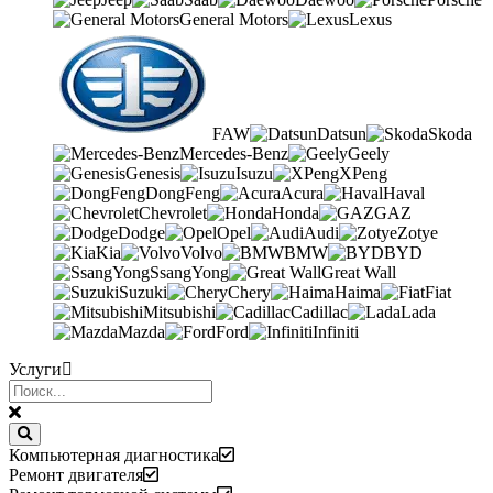
General Motors
Lexus
FAW
Datsun
Skoda
Mercedes-Benz
Geely
Genesis
Isuzu
XPeng
DongFeng
Acura
Haval
Chevrolet
Honda
GAZ
Dodge
Opel
Audi
Zotye
Kia
Volvo
BMW
BYD
SsangYong
Great Wall
Suzuki
Chery
Haima
Fiat
Mitsubishi
Cadillac
Lada
Mazda
Ford
Infiniti
Услуги
Компьютерная диагностика
Ремонт двигателя