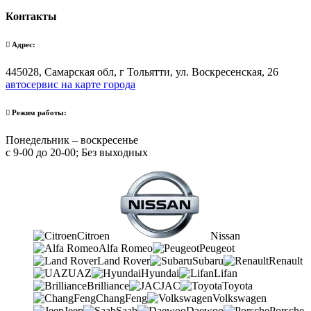
Контакты
Адрес:
445028, Самарская обл, г Тольятти, ул. Воскресенская, 26
автосервис на карте города
Режим работы:
Понедельник – воскресенье
с 9-00 до 20-00; Без выходных
Citroen
Nissan
Alfa Romeo
Peugeot
Land Rover
Subaru
Renault
UAZ
Hyundai
Lifan
Brilliance
JAC
Toyota
ChangFeng
Volkswagen
Jeep
Saab
Daewoo
Porsche