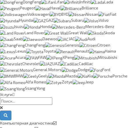
DongFeng
Lifan
Infiniti
Lada
Peugeot
Haval
Brilliance
Volkswagen
BYD
Nissan
Fiat
Hyundai
GAZ
Subaru
Volvo
Isuzu
Honda
Mercedes-Benz
Land Rover
Great Wall
Skoda
Saab
Daewoo
JAC
Audi
ChangFeng
Genesis
Citroen
Lexus
Toyota
Renault
Haima
Acura
FAW
XPeng
Mitsubishi
Chevrolet
UAZ
Cadillac
General Motors
Dodge
Ford
BMW
Geely
Mazda
Kia
Porsche
Alfa Romeo
Zotye
Jeep
SsangYong
Услуги
Компьютерная диагностика