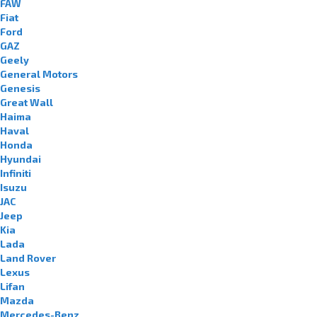
FAW
Fiat
Ford
GAZ
Geely
General Motors
Genesis
Great Wall
Haima
Haval
Honda
Hyundai
Infiniti
Isuzu
JAC
Jeep
Kia
Lada
Land Rover
Lexus
Lifan
Mazda
Mercedes-Benz