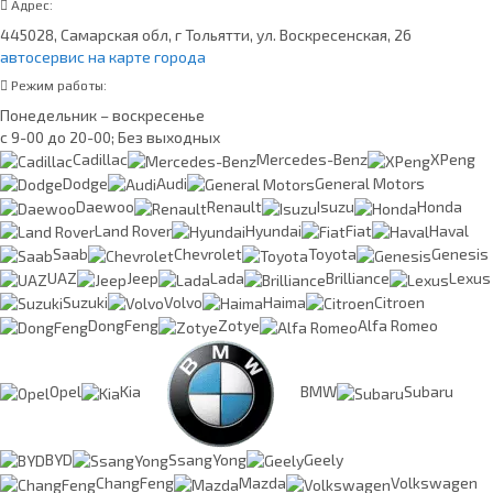
Адрес:
445028, Самарская обл, г Тольятти, ул. Воскресенская, 26
автосервис на карте города
Режим работы:
Понедельник – воскресенье
с 9-00 до 20-00; Без выходных
Cadillac
Mercedes-Benz
XPeng
Dodge
Audi
General Motors
Daewoo
Renault
Isuzu
Honda
Land Rover
Hyundai
Fiat
Haval
Saab
Chevrolet
Toyota
Genesis
UAZ
Jeep
Lada
Brilliance
Lexus
Suzuki
Volvo
Haima
Citroen
DongFeng
Zotye
Alfa Romeo
Opel
Kia
BMW
Subaru
BYD
SsangYong
Geely
ChangFeng
Mazda
Volkswagen