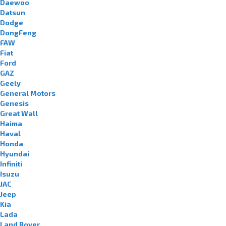
Daewoo
Datsun
Dodge
DongFeng
FAW
Fiat
Ford
GAZ
Geely
General Motors
Genesis
Great Wall
Haima
Haval
Honda
Hyundai
Infiniti
Isuzu
JAC
Jeep
Kia
Lada
Land Rover