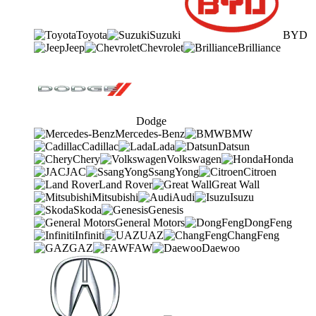
Toyota
Suzuki
BYD
Jeep
Chevrolet
Brilliance
Dodge
Mercedes-Benz
BMW
Cadillac
Lada
Datsun
Chery
Volkswagen
Honda
JAC
SsangYong
Citroen
Land Rover
Great Wall
Mitsubishi
Audi
Isuzu
Skoda
Genesis
General Motors
DongFeng
Infiniti
UAZ
ChangFeng
GAZ
FAW
Daewoo