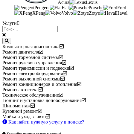
Acura
Lexus
Peugeot
Fiat
Porsche
Ford
XPeng
Volvo
Zotye
Haval
Услуги
Компьютерная диагностика
Ремонт двигателя
Ремонт тормозной системы
Ремонт рулевого управления
Ремонт трансмиссии и подвески
Ремонт электрооборудования
Ремонт выхлопной системы
Ремонт кондиционеров и отопления
Ремонт автостекл
Техническое обслуживание
Тюнинг и установка допоборудования
Шиномонтаж
Кузовной ремонт
Мойка и уход за авто
Как найти нужную услугу в поиске
?
Как найти нужную услугу в поиске
?