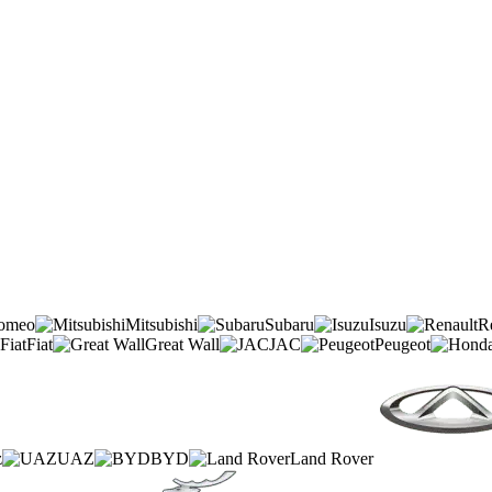
Romeo
Mitsubishi
Subaru
Isuzu
R
Fiat
Great Wall
JAC
Peugeot
z
UAZ
BYD
Land Rover