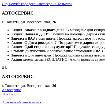
City Service городской автосервис Тольятти
АВТОСЕРВИС
г. Тольятти, ул. Воскресенская,
26
Акция "
Заказы выходного дня!
" В выходные дни
скидк
Акция "
Попал в ДТП
". Спешим на помощь и
дарим ски
Запчасти ВАЗ
в оригинале. Продажа аксессуаров и расхо
Акция "
С Днем рождения!
" Поздравляем и
дарим скидк
Акция "
Сдай старый аккумулятор!
" Получайте скидку 
Ремонт
, диагностика и обслуживание автомобилей
ВАЗ
,
Запчасти для иномарок
. Продажа
оригинальных
автоза
Акция замена масла БЕСПЛАТНО! Акция проверь автом
АВТОСЕРВИС
г. Тольятти, ул. Воскресенская,
26
Автосервис
98-03-03
Заказать
обратный
звонок