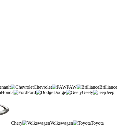
enault
Chevrolet
FAW
Brilliance
Honda
Ford
Dodge
Geely
Jeep
Chery
Volkswagen
Toyota