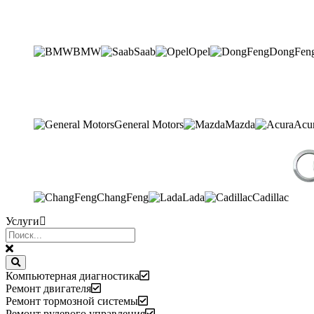
BMW
Saab
Opel
DongFen
General Motors
Mazda
Acu
ChangFeng
Lada
Cadillac
Услуги
Компьютерная диагностика
Ремонт двигателя
Ремонт тормозной системы
Ремонт рулевого управления