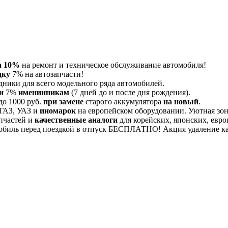
а 10%
на ремонт и техническое обслуживание автомобиля!
дку
7% на автозапчасти!
дники для всего модельного ряда автомобилей.
и
7%
именинникам
(7 дней до и после дня рождения).
до 1000 руб.
при замене
старого аккумулятора
на новый
.
 ГАЗ, УАЗ и
иномарок
на европейском оборудовании. Уютная зона
пчастей и
качественные аналоги
для корейских, японских, евро
обиль перед поездкой в отпуск БЕСПЛАТНО! Акция удаление 