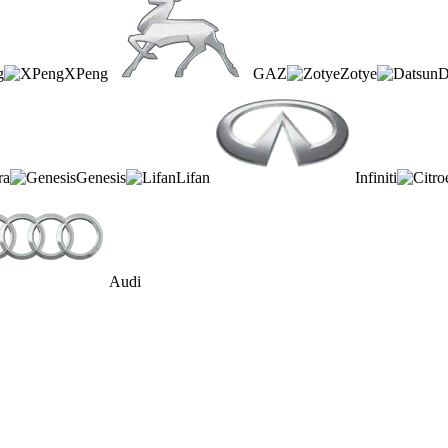
g
XPeng
GAZ
Zotye
D
ra
Genesis
Lifan
Infiniti
Audi