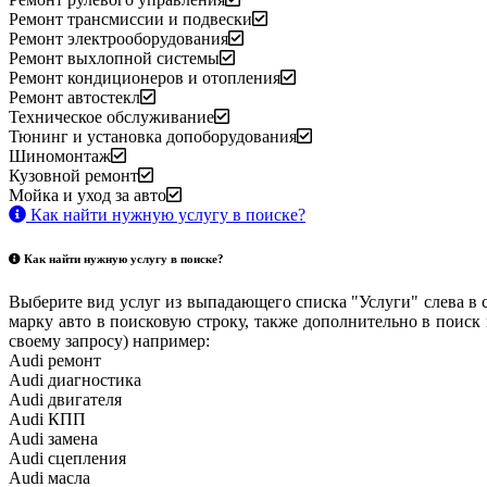
Ремонт трансмиссии и подвески
Ремонт электрооборудования
Ремонт выхлопной системы
Ремонт кондиционеров и отопления
Ремонт автостекл
Техническое обслуживание
Тюнинг и установка допоборудования
Шиномонтаж
Кузовной ремонт
Мойка и уход за авто
Как найти нужную услугу в поиске
?
Как найти нужную услугу в поиске
?
Выберите вид услуг из выпадающего списка "Услуги" слева в 
марку авто в поисковую строку, также дополнительно в поиск
своему запросу) например:
Audi ремонт
Audi
диагностика
Audi
двигателя
Audi
КПП
Audi
замена
Audi
сцепления
Audi
масла