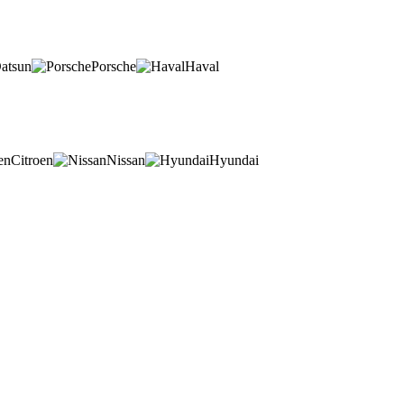
atsun
Porsche
Haval
Citroen
Nissan
Hyundai