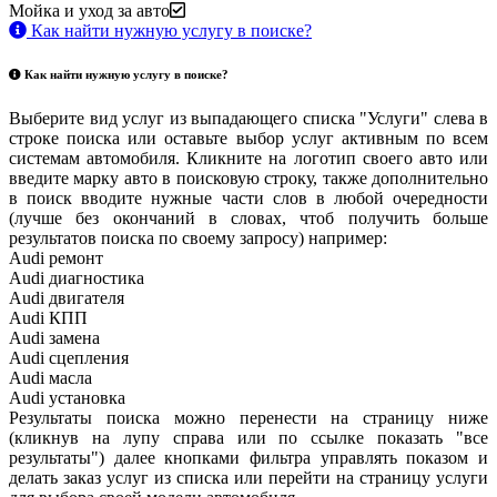
Мойка и уход за авто
Как найти нужную услугу в поиске
?
Как найти нужную услугу в поиске
?
Выберите вид услуг из выпадающего списка "Услуги" слева в
строке поиска или оставьте выбор услуг активным по всем
системам автомобиля. Кликните на логотип своего авто или
введите марку авто в поисковую строку, также дополнительно
в поиск вводите нужные части слов в любой очередности
(лучше без окончаний в словах, чтоб получить больше
результатов поиска по своему запросу) например:
Audi ремонт
Audi
диагностика
Audi
двигателя
Audi
КПП
Audi
замена
Audi
сцепления
Audi
масла
Audi
установка
Результаты поиска можно перенести на страницу ниже
(кликнув на лупу справа или по ссылке показать "все
результаты") далее кнопками фильтра управлять показом и
делать заказ услуг из списка или перейти на страницу услуги