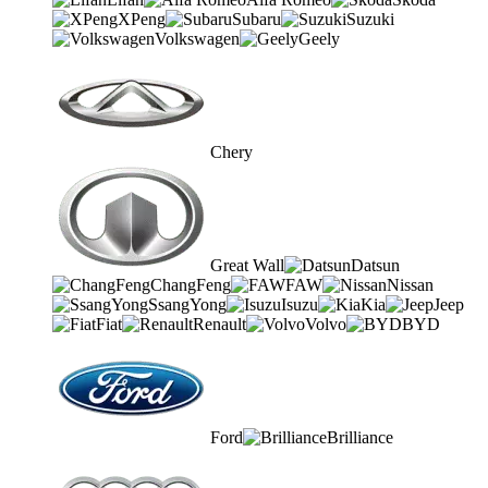
XPeng
Subaru
Suzuki
Volkswagen
Geely
Chery
Great Wall
Datsun
ChangFeng
FAW
Nissan
SsangYong
Isuzu
Kia
Jeep
Fiat
Renault
Volvo
BYD
Ford
Brilliance