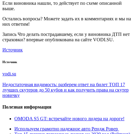
Если виновника нашли, то действует по схеме описанной
выше.
Остались вопросы? Можете задать их в комментариях и мы на
них ответим!
Запись Что делать пострадавшему, если у виновника ДТП нет
страховки? впервые опубликована на сайте VODI.SU.
Источник
Источник
vodi.su
Недостаточная видимость: разберем ответ на билет
ТОП 17
лучших скутеров до 50 кубов и как получить права на скутер
новичку
Полезная информация
OMODA S5 GT: встречайте нового лидера на дороге!
Используем грамотно надежное авто Рендж Ровер