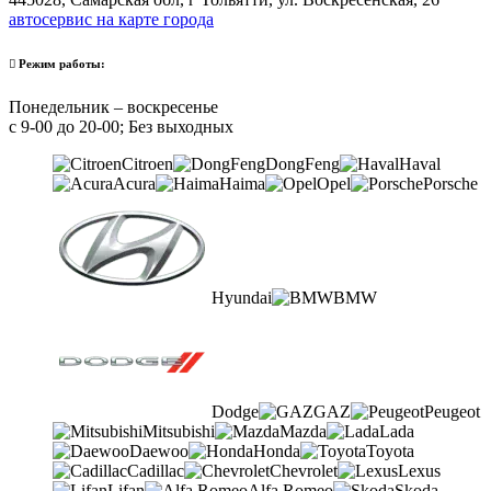
автосервис на карте города
Режим работы:
Понедельник – воскресенье
с 9-00 до 20-00; Без выходных
Citroen
DongFeng
Haval
Acura
Haima
Opel
Porsche
Hyundai
BMW
Dodge
GAZ
Peugeot
Mitsubishi
Mazda
Lada
Daewoo
Honda
Toyota
Cadillac
Chevrolet
Lexus
Lifan
Alfa Romeo
Skoda