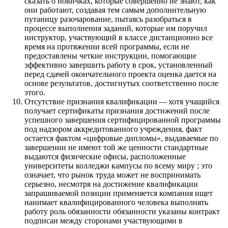
сказать о новичках, которые совершенно не знают, как
они работают, создавая тем самым дополнительную
путаницу разочарование, пытаясь разобраться в
процессе выполнения заданий, которые им поручил
инструктор, участвующий в классе дистанционно все
время на протяжении всей программы, если не
предоставлены четкие инструкции, помогающие
эффективно завершить работу в срок, установленный
перед сдачей окончательного проекта оценка дается на
основе результатов, достигнутых соответственно после
этого.
Отсутствие признания квалификации — хотя учащийся
получает сертификаты признания достижений после
успешного завершения сертифицированной программы
под надзором аккредитованного учреждения, факт
остается фактом «цифровые дипломы», выдаваемые по
завершении не имеют той же ценности стандартные
выдаются физические офисы, расположенные
университеты колледжи кампусы по всему миру ; это
означает, что рынок труда может не воспринимать
серьезно, несмотря на достижение квалификации
запрашиваемой позиции применяется компания ищет
нанимает квалифицированного человека выполнять
работу роль обязанности обязанности указаны контракт
подписан между сторонами участвующими в