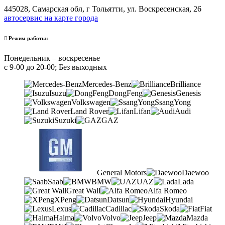
445028, Самарская обл, г Тольятти, ул. Воскресенская, 26
автосервис на карте города
Режим работы:
Понедельник – воскресенье
с 9-00 до 20-00; Без выходных
Mercedes-Benz
Brilliance
Isuzu
DongFeng
Genesis
Volkswagen
SsangYong
Land Rover
Lifan
Audi
Suzuki
GAZ
General Motors
Daewoo
Saab
BMW
UAZ
Lada
Great Wall
Alfa Romeo
XPeng
Datsun
Hyundai
Lexus
Cadillac
Skoda
Fiat
Haima
Volvo
Jeep
Mazda