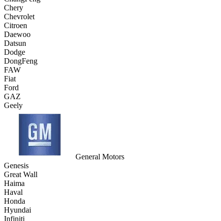
Chery
Chevrolet
Citroen
Daewoo
Datsun
Dodge
DongFeng
FAW
Fiat
Ford
GAZ
Geely
General Motors
Genesis
Great Wall
Haima
Haval
Honda
Hyundai
Infiniti