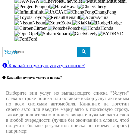
FAW
Chevrolet
Mitsubishi
Peugeot
Haval
Chery
Infiniti
JAC
ChangFeng
Toyota
Renault
Acura
Nissan
Zotye
Kia
Dodge
Citroen
Porsche
Honda
Opel
Subaru
Geely
BYD
Ford
Услуги
Как найти нужную услугу в поиске
?
Как найти нужную услугу в поиске
?
Выберите вид услуг из выпадающего списка "Услуги"
слева в строке поиска или оставьте выбор услуг активным
по всем системам автомобиля. Кликните на логотип
своего авто или введите марку авто в поисковую строку,
также дополнительно в поиск вводите нужные части слов
в любой очередности (лучше без окончаний в словах, чтоб
получить больше результатов поиска по своему запросу)
например: