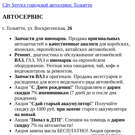
City Service городской автосервис Тольятти
АВТОСЕРВИС
г. Тольятти, ул. Воскресенская,
26
Запчасти для иномарок
. Продажа
оригинальных
автозапчастей и
качественные аналоги
для корейских,
японских, европейских, китайских автомобилей.
Ремонт
, диагностика и обслуживание автомобилей
ВАЗ
, ГАЗ, УАЗ и
иномарок
на европейском
оборудовании. Уютная зона ожидания, чай, кофе и
видеоконтроль за ремонтом.
Запчасти ВАЗ
в оригинале. Продажа аксессуаров и
расходники для всего модельного ряда автомобилей.
Акция "
С Днем рождения!
" Поздравляем и
дарим
скидки
7%
именинникам
(7 дней до и после дня
рождения).
Акция "
Сдай старый аккумулятор!
" Получайте
скидку до 1000 руб.
при замене
старого аккумулятора
на новый
.
Акция "
Попал в ДТП
". Спешим на помощь и
дарим
скидку
7% на автозапчасти!
Акция замена масла БЕСПЛАТНО! Акция проверь