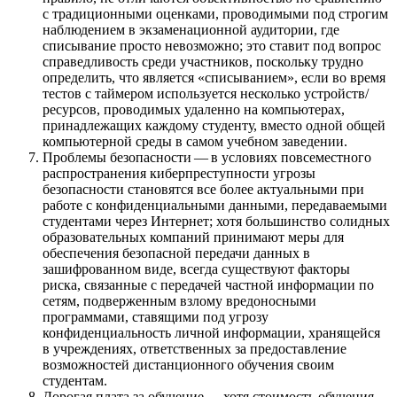
с традиционными оценками, проводимыми под строгим
наблюдением в экзаменационной аудитории, где
списывание просто невозможно; это ставит под вопрос
справедливость среди участников, поскольку трудно
определить, что является «списыванием», если во время
тестов с таймером используется несколько устройств/
ресурсов, проводимых удаленно на компьютерах,
принадлежащих каждому студенту, вместо одной общей
компьютерной среды в самом учебном заведении.
Проблемы безопасности — в условиях повсеместного
распространения киберпреступности угрозы
безопасности становятся все более актуальными при
работе с конфиденциальными данными, передаваемыми
студентами через Интернет; хотя большинство солидных
образовательных компаний принимают меры для
обеспечения безопасной передачи данных в
зашифрованном виде, всегда существуют факторы
риска, связанные с передачей частной информации по
сетям, подверженным взлому вредоносными
программами, ставящими под угрозу
конфиденциальность личной информации, хранящейся
в учреждениях, ответственных за предоставление
возможностей дистанционного обучения своим
студентам.
Дорогая плата за обучение — хотя стоимость обучения,