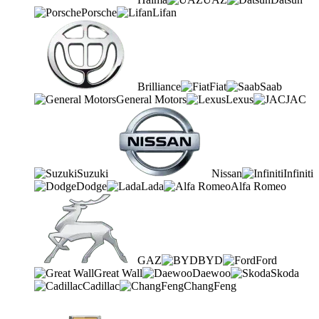
Porsche
Lifan
Brilliance
Fiat
Saab
General Motors
Lexus
JAC
Suzuki
Nissan
Infiniti
Dodge
Lada
Alfa Romeo
GAZ
BYD
Ford
Great Wall
Daewoo
Skoda
Cadillac
ChangFeng