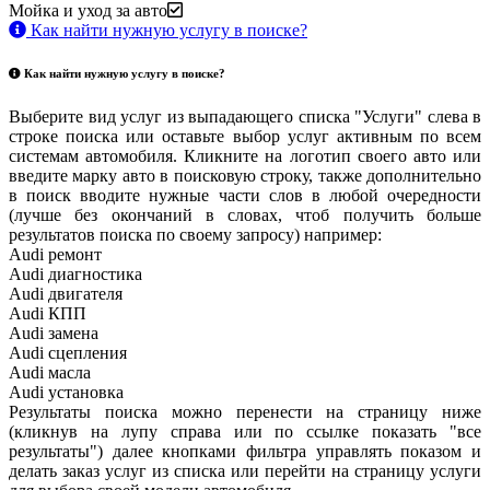
Мойка и уход за авто
Как найти нужную услугу в поиске
?
Как найти нужную услугу в поиске
?
Выберите вид услуг из выпадающего списка "Услуги" слева в
строке поиска или оставьте выбор услуг активным по всем
системам автомобиля. Кликните на логотип своего авто или
введите марку авто в поисковую строку, также дополнительно
в поиск вводите нужные части слов в любой очередности
(лучше без окончаний в словах, чтоб получить больше
результатов поиска по своему запросу) например:
Audi ремонт
Audi
диагностика
Audi
двигателя
Audi
КПП
Audi
замена
Audi
сцепления
Audi
масла
Audi
установка
Результаты поиска можно перенести на страницу ниже
(кликнув на лупу справа или по ссылке показать "все
результаты") далее кнопками фильтра управлять показом и
делать заказ услуг из списка или перейти на страницу услуги