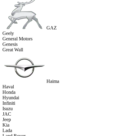
GAZ
Geely
General Motors
Genesis
Great Wall
Haima
Haval
Honda
Hyundai
Infiniti
Isuzu
JAC
Jeep
Kia
Lada
Land Rover