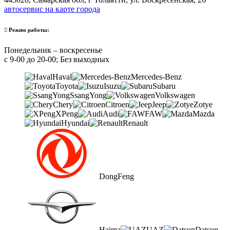
автосервис на карте города
Режим работы:
Понедельник – воскресенье
с 9-00 до 20-00; Без выходных
Haval
Mercedes-Benz
Toyota
Isuzu
Subaru
SsangYong
Volkswagen
Chery
Citroen
Jeep
Zotye
XPeng
Audi
FAW
Mazda
Hyundai
Renault
DongFeng
Haima
UAZ
Datsun