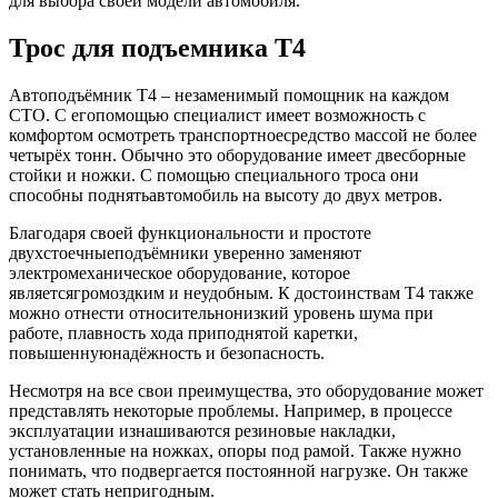
для выбора своей модели автомобиля.
Трос для подъемника Т4
Автоподъёмник Т4 – незаменимый помощник на каждом
СТО. С егопомощью специалист имеет возможность с
комфортом осмотреть транспортноесредство массой не более
четырёх тонн. Обычно это оборудование имеет двесборные
стойки и ножки. С помощью специального троса они
способны поднятьавтомобиль на высоту до двух метров.
Благодаря своей функциональности и простоте
двухстоечныеподъёмники уверенно заменяют
электромеханическое оборудование, которое
являетсягромоздким и неудобным. К достоинствам Т4 также
можно отнести относительнонизкий уровень шума при
работе, плавность хода приподнятой каретки,
повышеннуюнадёжность и безопасность.
Несмотря на все свои преимущества, это оборудование может
представлять некоторые проблемы. Например, в процессе
эксплуатации изнашиваются резиновые накладки,
установленные на ножках, опоры под рамой. Также нужно
понимать, что подвергается постоянной нагрузке. Он также
может стать непригодным.