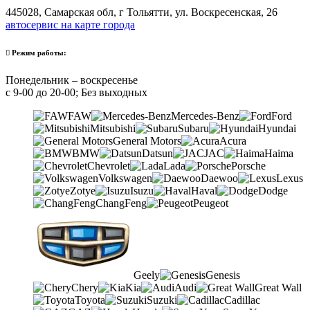
445028, Самарская обл, г Тольятти, ул. Воскресенская, 26
автосервис на карте города
Режим работы:
Понедельник – воскресенье
с 9-00 до 20-00; Без выходных
FAW
Mercedes-Benz
Ford
Mitsubishi
Subaru
Hyundai
General Motors
Acura
BMW
Datsun
JAC
Haima
Chevrolet
Lada
Porsche
Volkswagen
Daewoo
Lexus
Zotye
Isuzu
Haval
Dodge
ChangFeng
Peugeot
Geely
Genesis
Chery
Kia
Audi
Great Wall
Toyota
Suzuki
Cadillac