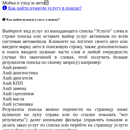
Мойка и уход за авто
Как найти нужную услугу в поиске
?
Как найти нужную услугу в поиске
?
Выберите вид услуг из выпадающего списка "Услуги" слева в
строке поиска или оставьте выбор услуг активным по всем
системам автомобиля. Кликните на логотип своего авто или
введите марку авто в поисковую строку, также дополнительно
в поиск вводите нужные части слов в любой очередности
(лучше без окончаний в словах, чтоб получить больше
результатов поиска по своему запросу) например:
Audi ремонт
Audi
диагностика
Audi
двигателя
Audi
КПП
Audi
замена
Audi
сцепления
Audi
масла
Audi
установка
Результаты поиска можно перенести на страницу ниже
(кликнув на лупу справа или по ссылке показать "все
результаты") далее кнопками фильтра управлять показом и
делать заказ услуг из списка или перейти на страницу услуги