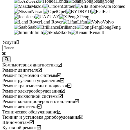
GAZ
Honda
SsangYong
Mazda
Citroen
Alfa Romeo
Nissan
Opel
BYD
Fiat
Jeep
UAZ
XPeng
Land Rover
Lifan
Volvo
Saab
Brilliance
DongFeng
Infiniti
Skoda
Renault
Услуги
Компьютерная диагностика
Ремонт двигателя
Ремонт тормозной системы
Ремонт рулевого управления
Ремонт трансмиссии и подвески
Ремонт электрооборудования
Ремонт выхлопной системы
Ремонт кондиционеров и отопления
Ремонт автостекл
Техническое обслуживание
Тюнинг и установка допоборудования
Шиномонтаж
Кузовной ремонт