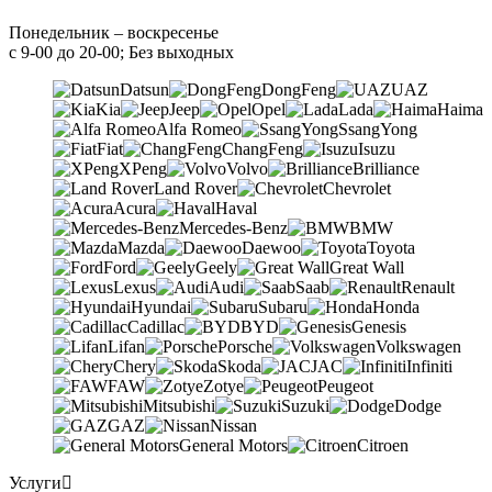
Понедельник – воскресенье
с 9-00 до 20-00; Без выходных
Datsun
DongFeng
UAZ
Kia
Jeep
Opel
Lada
Haima
Alfa Romeo
SsangYong
Fiat
ChangFeng
Isuzu
XPeng
Volvo
Brilliance
Land Rover
Chevrolet
Acura
Haval
Mercedes-Benz
BMW
Mazda
Daewoo
Toyota
Ford
Geely
Great Wall
Lexus
Audi
Saab
Renault
Hyundai
Subaru
Honda
Cadillac
BYD
Genesis
Lifan
Porsche
Volkswagen
Chery
Skoda
JAC
Infiniti
FAW
Zotye
Peugeot
Mitsubishi
Suzuki
Dodge
GAZ
Nissan
General Motors
Citroen
Услуги