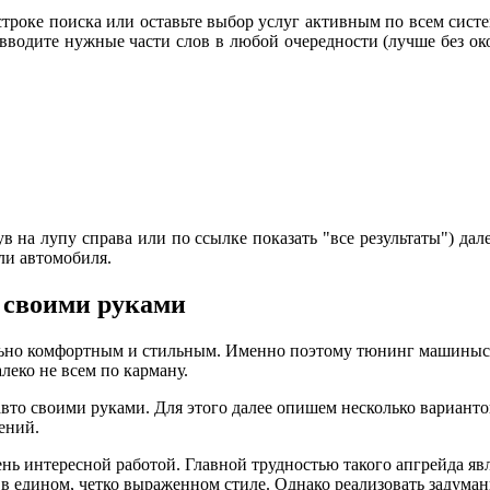
строке поиска или оставьте выбор услуг активным по всем систе
 вводите нужные части слов в любой очередности (лучше без око
 на лупу справа или по ссылке показать "все результаты") дале
ли автомобиля.
 своими руками
льно комфортным и стильным. Именно поэтому тюнинг машинысе
леко не всем по карману.
вто своими руками. Для этого далее опишем несколько вариант
ений.
нь интересной работой. Главной трудностью такого апгрейда яв
 едином, четко выраженном стиле. Однако реализовать задуманн