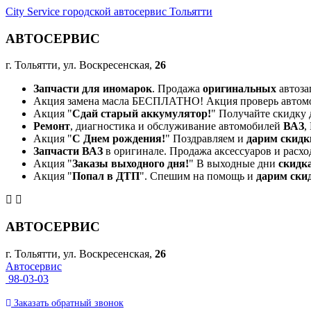
City Service городской автосервис Тольятти
АВТОСЕРВИС
г. Тольятти, ул. Воскресенская,
26
Запчасти для иномарок
. Продажа
оригинальных
автоза
Акция замена масла БЕСПЛАТНО! Акция проверь автом
Акция "
Сдай старый аккумулятор!
" Получайте скидку 
Ремонт
, диагностика и обслуживание автомобилей
ВАЗ
,
Акция "
С Днем рождения!
" Поздравляем и
дарим скидк
Запчасти ВАЗ
в оригинале. Продажа аксессуаров и расхо
Акция "
Заказы выходного дня!
" В выходные дни
скидк
Акция "
Попал в ДТП
". Спешим на помощь и
дарим ски
АВТОСЕРВИС
г. Тольятти, ул. Воскресенская,
26
Автосервис
98-03-03
Заказать
обратный
звонок