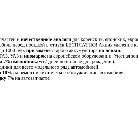
пчастей и
качественные аналоги
для корейских, японских, евро
обиль перед поездкой в отпуск БЕСПЛАТНО! Акция удаление 
до 1000 руб.
при замене
старого аккумулятора
на новый
.
 ГАЗ, УАЗ и
иномарок
на европейском оборудовании. Уютная зона
и
7%
именинникам
(7 дней до и после дня рождения).
дники для всего модельного ряда автомобилей.
а 10%
на ремонт и техническое обслуживание автомобиля!
дку
7% на автозапчасти!