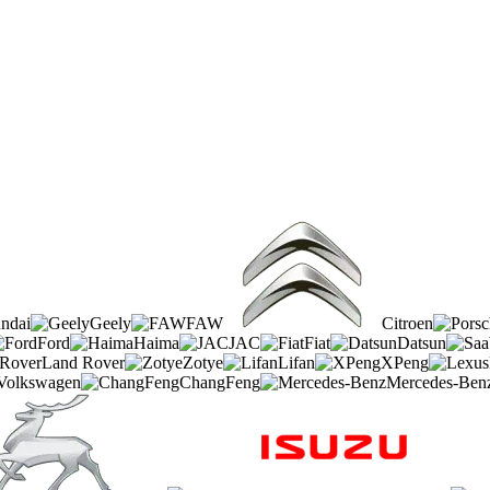
ndai
Geely
FAW
Citroen
Ford
Haima
JAC
Fiat
Datsun
Land Rover
Zotye
Lifan
XPeng
Volkswagen
ChangFeng
Mercedes-Ben