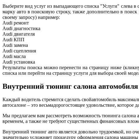
Выберите вид услуг из выпадающего списка "Услуги" слева в 
марку авто в поисковую строку, также дополнительно в поиск
своему запросу) например:
Audi ремонт
Audi
диагностика
Audi
двигателя
Audi
КПП
Audi
замена
Audi
сцепления
Audi
масла
Audi
установка
Результаты поиска можно перенести на страницу ниже (кликнув
списка или перейти на страницу услуги для выбора своей моде
Внутренний тюнинг салона автомобиля
Каждый водитель стремится сделать свойавтомобиль максима
автосалоне – это весьмадорогостоящее удовольствие, которое да
Мы предлагаем вам рассмотреть возможность тюнинга салона а
временем, а также не требуют существенных финансовых влож
Внутренний тюнинг авто является довольно трудоемкой, но оче
значительно усложняет процедуру оформления салона машины в