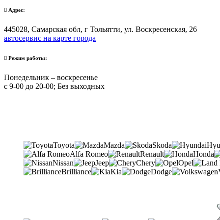
Адрес:
445028, Самарская обл, г Тольятти, ул. Воскресенская, 26
автосервис на карте города
Режим работы:
Понедельник – воскресенье
с 9-00 до 20-00; Без выходных
Toyota
Mazda
Skoda
Hyu
Alfa Romeo
Renault
Honda
Nissan
Jeep
Chery
Opel
Brilliance
Kia
Dodge