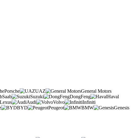
Porsche
UAZ
General Motors
Saab
Suzuki
DongFeng
Haval
Lexus
Audi
Volvo
Infiniti
z
BYD
Peugeot
BMW
Genesis