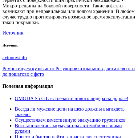
герметик с поверхности шин практически невозможно. •
Микротрещины на боковой поверхности. Такие дефекты
возникают при неправильном или долгом хранении. В любом
случае трудно прогнозировать возможное время эксплуатации
такой покрышки.
Источник
Источник
avtonov.info
Ремонтируем кузов авто
Регулировка клапанов двигателя от и
до пошагово с фото
Полезная информация
OMODA S5 GT: встречайте нового лидера на дороге!
Всегда ли мужские цепи на шею должны выглядеть
тяжело
Осуществляем качественную эвакуацию грузовиков
Восстановление аккумулятора автомобиля своими
руками
Просто и быстро найти запчасти для спецтехники