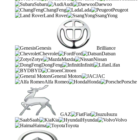
Subaru
Audi
Daewoo
ChangFeng
Lada
Peugeot
Land Rover
SsangYong
Genesis
Brilliance
Chevrolet
Ford
Datsun
Zotye
Mazda
Nissan
DongFeng
Infiniti
Lifan
BYD
Citroen
General Motors
JAC
Alfa Romeo
Honda
Porsche
GAZ
Fiat
Isuzu
Saab
Kia
Hyundai
Volvo
Haima
Toyota