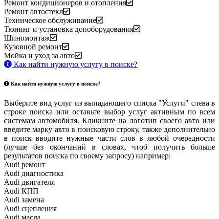
Ремонт кондиционеров и отопления
Ремонт автостекл
Техническое обслуживание
Тюнинг и установка допоборудования
Шиномонтаж
Кузовной ремонт
Мойка и уход за авто
Как найти нужную услугу в поиске
?
Как найти нужную услугу в поиске
?
Выберите вид услуг из выпадающего списка "Услуги" слева в
строке поиска или оставьте выбор услуг активным по всем
системам автомобиля. Кликните на логотип своего авто или
введите марку авто в поисковую строку, также дополнительно
в поиск вводите нужные части слов в любой очередности
(лучше без окончаний в словах, чтоб получить больше
результатов поиска по своему запросу) например:
Audi ремонт
Audi
диагностика
Audi
двигателя
Audi
КПП
Audi
замена
Audi
сцепления
Audi
масла