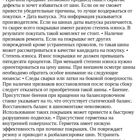
дефекты и хочет избавиться от шин. Если он не сможет
привести убедительные причины, то лучше воздержаться от
покупки. • Дата выпуска. Эта информация указывается
производителем. Если на шинах даты выпуска различаются,
то скорее всего покрышки имеют разную степень износа. В
результате покупать такой комплект не стоит. • Наличие
признаков ремонта. Если на покрышке нет других
повреждений кроме устраненных проколов, то такая шина
может рассматриваться в качестве кандидата на покупку. •
Степень износа. Износ покрышки не должен превышать
пятидесяти процентов. При меньшей степени износа нужно
ориентироваться на цену шины. При внешнем осмотре шины
необходимо обратить особое внимание на следующие
нюансы: • Следы сварки или латки на боковой поверхности.
При наличии признаков восстановления после пореза сбоку
следует отказаться от приобретения такой шины. • Биение.
Присутствие биения при вращении на балансировочном
станке указывает на то, что отсутствует статический баланс.
Восстановить баланс в шиномонтаже невозможно.
Использование таких покрышек может привести к быстрому
разрушению подвески. • Присутствие герметика на
внутренней поверхности. Герметик имеет низкую
эффективность при починке покрышек. Он повреждает
резину и приводит к разбалансировке шин. Устранить