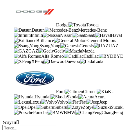
Dodge
Toyota
Datsun
Mercedes-Benz
Infiniti
Nissan
Saab
Haval
Brilliance
General Motors
SsangYong
Genesis
UAZ
GAZ
Geely
Mazda
Alfa Romeo
Cadillac
BYD
XPeng
Daewoo
Lada
Ford
Citroen
Kia
Hyundai
Skoda
Acura
Lexus
Volvo
Fiat
Jeep
Opel
Subaru
Zotye
Suzuki
Porsche
BMW
ChangFeng
Услуги