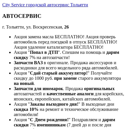
City Service городской автосервис Тольятти
АВТОСЕРВИС
г. Тольятти, ул. Воскресенская,
26
Акция замена масла БЕСПЛАТНО! Акция проверь
автомобиль перед поездкой в отпуск БЕСПЛАТНО!
Акция удаление катализатора БЕСПЛАТНО!
Акция "
Попал в ДТП
". Спешим на помощь и
дарим
скидку
7% на автозапчасти!
Запчасти ВАЗ
в оригинале. Продажа аксессуаров и
расходники для всего модельного ряда автомобилей.
Акция "
Сдай старый аккумулятор!
" Получайте
скидку до 1000 руб.
при замене
старого аккумулятора
на новый
.
Запчасти для иномарок
. Продажа
оригинальных
автозапчастей и
качественные аналоги
для корейских,
японских, европейских, китайских автомобилей.
Акция "
Заказы выходного дня!
" В выходные дни
скидка 10%
на ремонт и техническое обслуживание
автомобиля!
Акция "
С Днем рождения!
" Поздравляем и
дарим
скидки
7%
именинникам
(7 дней до и после дня