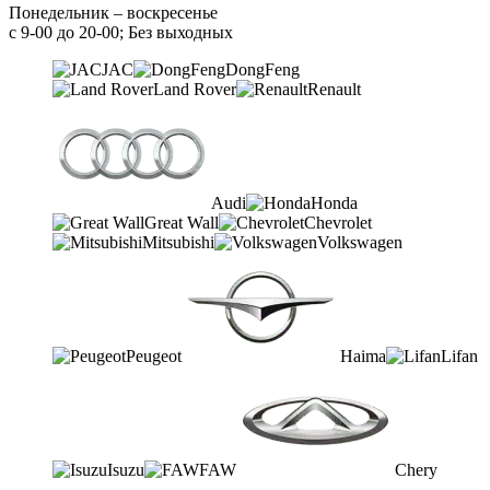
Понедельник – воскресенье
с 9-00 до 20-00; Без выходных
JAC
DongFeng
Land Rover
Renault
Audi
Honda
Great Wall
Chevrolet
Mitsubishi
Volkswagen
Peugeot
Haima
Lifan
Isuzu
FAW
Chery