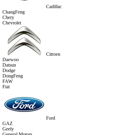
Cadillac
ChangFeng
Chery
Chevrolet
Citroen
Daewoo
Datsun
Dodge
DongFeng
FAW
Fiat
Ford
GAZ
Geely
General Motors