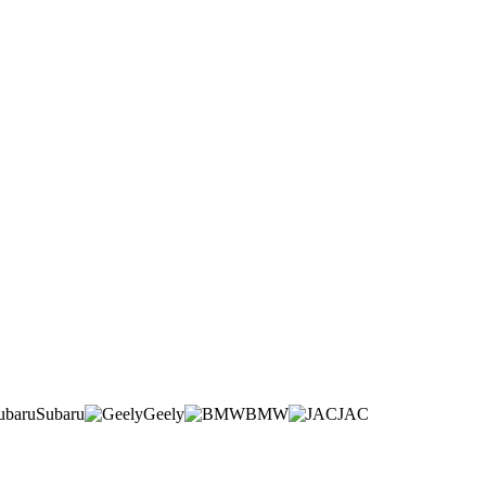
Subaru
Geely
BMW
JAC