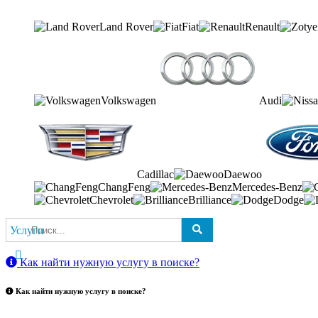
Land Rover
Fiat
Renault
Volkswagen
Audi
Cadillac
Daewoo
ChangFeng
Mercedes-Benz
Chevrolet
Brilliance
Dodge
Услуги
Как найти нужную услугу в поиске
?
Как найти нужную услугу в поиске
?