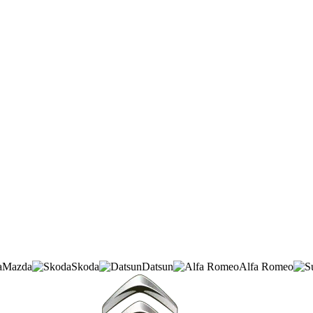
Mazda
Skoda
Datsun
Alfa Romeo