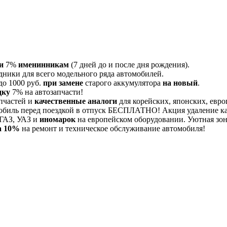
и
7%
именинникам
(7 дней до и после дня рождения).
дники для всего модельного ряда автомобилей.
до 1000 руб.
при замене
старого аккумулятора
на новый
.
дку
7% на автозапчасти!
пчастей и
качественные аналоги
для корейских, японских, евро
обиль перед поездкой в отпуск БЕСПЛАТНО! Акция удаление 
 ГАЗ, УАЗ и
иномарок
на европейском оборудовании. Уютная зона
а 10%
на ремонт и техническое обслуживание автомобиля!