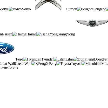
Zotye
Volvo
Citroen
Peugeot
Nissan
Haima
SsangYong
Ford
Hyundai
Lifan
DongFe
Great Wall
XPeng
Toyota
Mits
Lexus