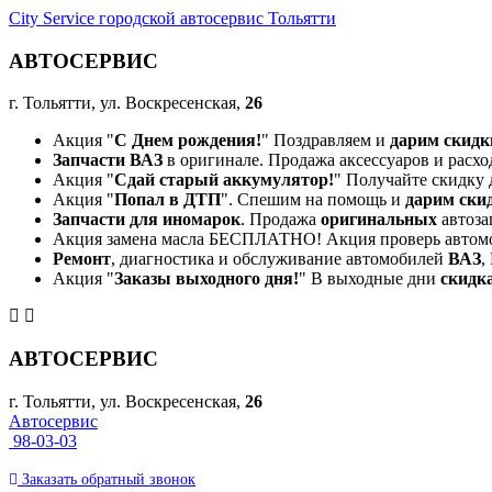
City Service городской автосервис Тольятти
АВТОСЕРВИС
г. Тольятти, ул. Воскресенская,
26
Акция "
С Днем рождения!
" Поздравляем и
дарим скидк
Запчасти ВАЗ
в оригинале. Продажа аксессуаров и расхо
Акция "
Сдай старый аккумулятор!
" Получайте скидку 
Акция "
Попал в ДТП
". Спешим на помощь и
дарим ски
Запчасти для иномарок
. Продажа
оригинальных
автоза
Акция замена масла БЕСПЛАТНО! Акция проверь автом
Ремонт
, диагностика и обслуживание автомобилей
ВАЗ
,
Акция "
Заказы выходного дня!
" В выходные дни
скидк
АВТОСЕРВИС
г. Тольятти, ул. Воскресенская,
26
Автосервис
98-03-03
Заказать
обратный
звонок