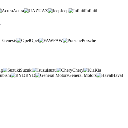
Acura
UAZ
Jeep
Infiniti
Genesis
Opel
FAW
Porsche
ng
Suzuki
Isuzu
Chery
Kia
ubishi
BYD
General Motors
Haval