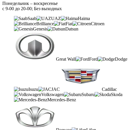
Понедельник – воскресенье
с 9-00 до 20-00; Без выходных
Saab
UAZ
Haima
Brilliance
Fiat
Citroen
Genesis
Datsun
Great Wall
Ford
Dodge
Isuzu
JAC
Cadillac
Volkswagen
Subaru
Skoda
Mercedes-Benz
Daewoo
Lifan