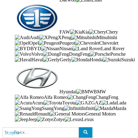
FAW
Kia
Chery
Audi
XPeng
Mitsubishi
Opel
Peugeot
Chevrolet
BYD
Nissan
Land Rover
Volvo
DongFeng
Porsche
Haval
Geely
Honda
Suzuki
Hyundai
BMW
Alfa Romeo
ChangFeng
Acura
Toyota
GAZ
Lada
SsangYong
Infiniti
Mazda
Renault
General Motors
Jeep
Zotye
Lexus
Услуги