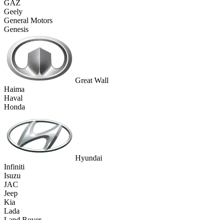
GAZ
Geely
General Motors
Genesis
Great Wall
Haima
Haval
Honda
Hyundai
Infiniti
Isuzu
JAC
Jeep
Kia
Lada
Land Rover