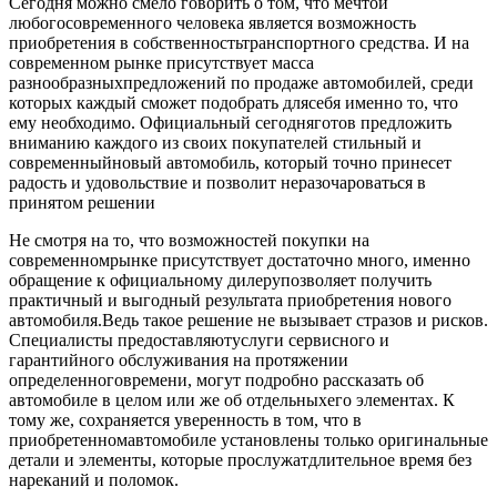
Сегодня можно смело говорить о том, что мечтой
любогосовременного человека является возможность
приобретения в собственностьтранспортного средства. И на
современном рынке присутствует масса
разнообразныхпредложений по продаже автомобилей, среди
которых каждый сможет подобрать длясебя именно то, что
ему необходимо. Официальный сегодняготов предложить
вниманию каждого из своих покупателей стильный и
современныйновый автомобиль, который точно принесет
радость и удовольствие и позволит неразочароваться в
принятом решении
Не смотря на то, что возможностей покупки на
современномрынке присутствует достаточно много, именно
обращение к официальному дилерупозволяет получить
практичный и выгодный результата приобретения нового
автомобиля.Ведь такое решение не вызывает стразов и рисков.
Специалисты предоставляютуслуги сервисного и
гарантийного обслуживания на протяжении
определенноговремени, могут подробно рассказать об
автомобиле в целом или же об отдельныхего элементах. К
тому же, сохраняется уверенность в том, что в
приобретенномавтомобиле установлены только оригинальные
детали и элементы, которые прослужатдлительное время без
нареканий и поломок.