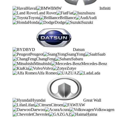
Haval
BMW
Infiniti
Land Rover
Fiat
Isuzu
Toyota
Brilliance
Audi
Honda
Dodge
Suzuki
BYD
Datsun
Peugeot
SsangYong
Saab
ChangFeng
Subaru
Mitsubishi
Mercedes-Benz
Kia
Volvo
Zotye
Alfa Romeo
UAZ
Lada
Hyundai
Great Wall
Lifan
Citroen
FAW
Daewoo
Acura
Volkswagen
Chevrolet
GAZ
Haima