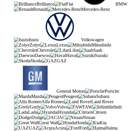
Brilliance
Fiat
BMW
Renault
Mercedes-Benz
Isuzu
Volkswagen
Zotye
Lexus
Mitsubishi
Chevrolet
Lifan
Saab
Daewoo
Haval
Suzuki
Skoda
GAZ
General Motors
Porsche
Mazda
Peugeot
Subaru
Alfa Romeo
Land Rover
Geely
Volvo
FAW
Infiniti
Lada
Hyundai
Citroen
Dodge
JAC
Nissan
Great Wall
Honda
Kia
UAZ
Acura
Ford
Haima