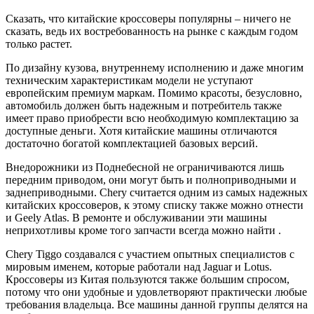
Сказать, что китайские кроссоверы популярны – ничего не
сказать, ведь их востребованность на рынке с каждым годом
только растет.
По дизайну кузова, внутреннему исполнению и даже многим
техническим характеристикам модели не уступают
европейским премиум маркам. Помимо красоты, безусловно,
автомобиль должен быть надежным и потребитель также
имеет право приобрести всю необходимую комплектацию за
доступные деньги. Хотя китайские машины отличаются
достаточно богатой комплектацией базовых версий.
Внедорожники из Поднебесной не ограничиваются лишь
передним приводом, они могут быть и полноприводными и
заднеприводными. Chery считается одним из самых надежных
китайских кроссоверов, к этому списку также можно отнести
и Geely Atlas. В ремонте и обслуживании эти машины
неприхотливы кроме того запчасти всегда можно найти .
Chery Tiggo создавался с участием опытных специалистов с
мировым именем, которые работали над Jaguar и Lotus.
Кроссоверы из Китая пользуются также большим спросом,
потому что они удобные и удовлетворяют практически любые
требования владельца. Все машины данной группы делятся на