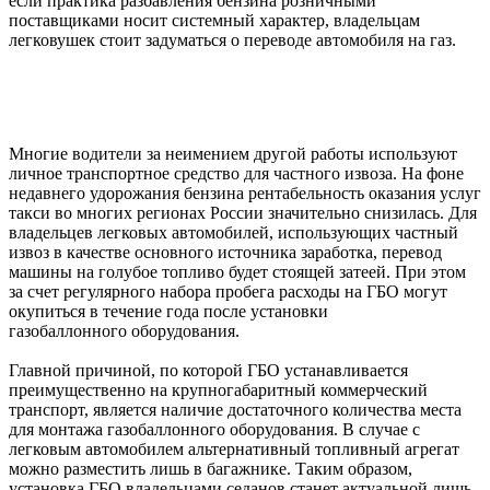
если практика разбавления бензина розничными
поставщиками носит системный характер, владельцам
легковушек стоит задуматься о переводе автомобиля на газ.
Многие водители за неимением другой работы используют
личное транспортное средство для частного извоза. На фоне
недавнего удорожания бензина рентабельность оказания услуг
такси во многих регионах России значительно снизилась. Для
владельцев легковых автомобилей, использующих частный
извоз в качестве основного источника заработка, перевод
машины на голубое топливо будет стоящей затеей. При этом
за счет регулярного набора пробега расходы на ГБО могут
окупиться в течение года после установки
газобаллонного оборудования.
Главной причиной, по которой ГБО устанавливается
преимущественно на крупногабаритный коммерческий
транспорт, является наличие достаточного количества места
для монтажа газобаллонного оборудования. В случае с
легковым автомобилем альтернативный топливный агрегат
можно разместить лишь в багажнике. Таким образом,
установка ГБО владельцами седанов станет актуальной лишь