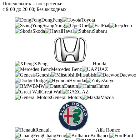
Понедельник – воскресенье
с 9-00 до 20-00; Без выходных
DongFeng
Toyota
SsangYong
Opel
Fiat
Jeep
Skoda
Haval
Subaru
XPeng
Honda
Mercedes-Benz
UAZ
Genesis
Mitsubishi
Daewoo
Dodge
Hyundai
Zotye
BMW
Datsun
Haima
Great Wall
GAZ
General Motors
Mazda
Renault
Alfa Romeo
ChangFeng
Brilliance
Ford