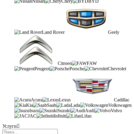
Nissan
Chery
BYD
Land Rover
Geely
Citroen
FAW
Peugeot
Porsche
Chevrolet
Acura
Lexus
Cadillac
Kia
Saab
Lada
Volkswagen
Isuzu
Suzuki
Audi
Volvo
JAC
Infiniti
Lifan
Услуги