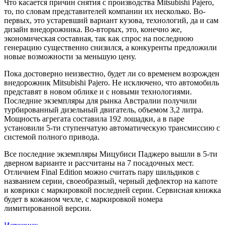
Что касается причин снятия с производства Mitsubishi Pajero,
то, по словам представителей компании их несколько. Во-
первых, это устаревший вариант кузова, технологий, да и сам
дизайн внедорожника. Во-вторых, это, конечно же,
экономическая составная, так как спрос на последнюю
генерацию существенно снизился, а конкуренты предложили
новые возможности за меньшую цену.
Пока достоверно неизвестно, будет ли со временем возрожден
внедорожник Mitsubishi Pajero. Не исключено, что автомобиль
представят в новом облике и с новыми технологиями.
Последние экземпляры для рынка Австралии получили
турбированный дизельный двигатель, объемом 3,2 литра.
Мощность агрегата составила 192 лошадки, а в паре
установили 5-ти ступенчатую автоматическую трансмиссию с
системой полного привода.
Все последние экземпляры Мицубиси Паджеро вышли в 5-ти
дверном варианте и рассчитаны на 7 посадочных мест.
Отличием Final Edition можно считать пару шильдиков с
названием серии, своеобразный, черный дефлектор на капоте
и коврики с маркировкой последней серии. Сервисная книжка
будет в кожаном чехле, с маркировкой номера
лимитированной версии.