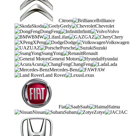
Citroen
Brilliance
Skoda
Geely
Chevrolet
DongFeng
Infiniti
Volvo
BMW
Lifan
GAZ
Chery
XPeng
Dodge
Volkswagen
UAZ
Porsche
Suzuki
SsangYong
Renault
General Motors
Hyundai
Acura
ChangFeng
Lada
Mercedes-Benz
FAW
Land Rover
Lexus
Fiat
Saab
Haima
Nissan
Subaru
Zotye
JAC