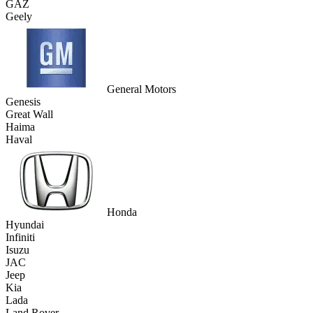
GAZ
Geely
General Motors
Genesis
Great Wall
Haima
Haval
Honda
Hyundai
Infiniti
Isuzu
JAC
Jeep
Kia
Lada
Land Rover