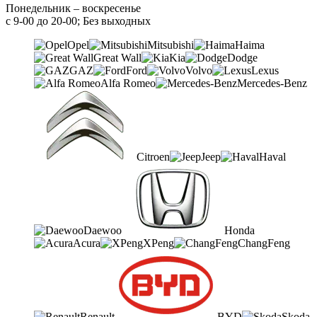
Понедельник – воскресенье
с 9-00 до 20-00; Без выходных
Opel
Mitsubishi
Haima
Great Wall
Kia
Dodge
GAZ
Ford
Volvo
Lexus
Alfa Romeo
Mercedes-Benz
Citroen
Jeep
Haval
Daewoo
Honda
Acura
XPeng
ChangFeng
Renault
BYD
Skoda