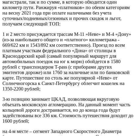
магистрали, так и по сумме, в которую обходится один
километр пути. Ранжируя «платников» по обеим категориям
на весну 2021 года при оплате наличными без учета
суточных/подневных/сезонных и прочих скидок и льгот,
получаем следующий ТОП:
1 и 2 место присуждается трассам М-11 «Неве» и М-4 «Дону»
(из-за наибольшего общего и «платного» километража -
669/622 км и 1543/892 км соответственно). Проезд по всем
платным участкам федерального «Дона» от столицы в
Краснодарский край (самый популярный маршрут для
автомобильных поездок на юг к морю) обойдется в 1580
рублей с транспондером T-pass (с приборами других
эмитентов дороже) или 1760 за наличные или по банковской
карте. Путешествие по столь же популярной «Неве» от
Солнечногорска к Санкт-Петербургу облегчит кошелек на
1350-2200 рублей;
3-ю позицию занимает ЦКАД, позволяющая вкруговую
объехать московскую агломерацию. На данный момент часть
кольцевой дороги достраивается, но до конца года будут
задействованы все 336 км. Стоимость путешествия доходит до
1600 рублей;
на 4-м месте – сегмент Западного Скоростного Диаметра