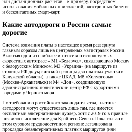
или дистанционных расчетов – к примеру, посредством
использования мобильных приложений, электронных билетов
и бесконтактных смарт-карт.
Какие автодороги в России самые
дорогие
Система взимания платы в настоящее время развернута
главным образом лишь на центральных магистралях России.
Включая одни из наиболее интенсивно используемых
скоростных автотрасс – M1 «Беларусь», связывающую Москву
с белорусским Минском, M3 «Украина» (на маршруте из
столицы РФ до украинской границы два платных участка в
Калужской области), а также ЦКАД, М8 «Холмогоры»
(Москва-Архангельск) и M4 «Дон», соединяющую
административно-политический центр РФ с курортными
городами у Черного моря.
По требованию российского законодательства, платные
автодороги могут существовать лишь там, где имеется
бесплатный альтернативный дублер, хотя с 2019-го в правиле
появилось исключение для Крайнего Севера. Пока только в
этом суровом труднодоступном регионе легализована
прокладка безальтернативных платных маршрутов (или