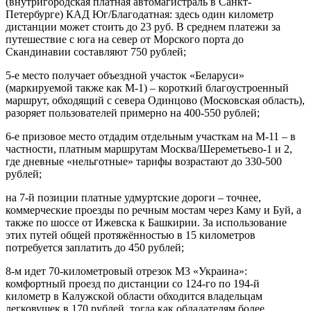
(внутригородская платная автомагистраль в Санкт-
Петербурге) КАД Юг/Благодатная: здесь один километр
дистанции может стоить до 23 руб. В среднем платежи за
путешествие с юга на север от Морского порта до
Скандинавии составляют 750 рублей;
5-е место получает объездной участок «Беларуси»
(маркируемой также как М-1) – короткий благоустроенный
маршрут, обходящий с севера Одинцово (Московская область),
разоряет пользователей примерно на 400-550 рублей;
6-е призовое место отдадим отдельным участкам на М-11 – в
частности, платным маршрутам Москва/Шереметьево-1 и 2,
где дневные «нельготные» тарифы возрастают до 330-500
рублей;
на 7-й позиции платные удмуртские дороги – точнее,
коммерческие проезды по речным мостам через Каму и Буй, а
также по шоссе от Ижевска к Башкирии. За использование
этих путей общей протяжённостью в 15 километров
потребуется заплатить до 450 рублей;
8-м идет 70-километровый отрезок М3 «Украина»:
комфортный проезд по дистанции со 124-го по 194-й
километр в Калужской области обходится владельцам
легковушек в 170 рублей, тогда как обладателям более