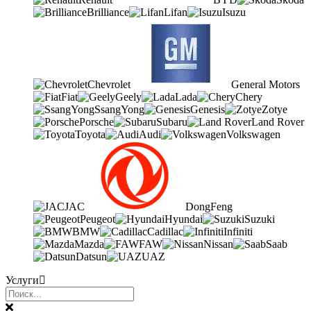
Brilliance
Lifan
Isuzu
Chevrolet
General Motors
Fiat
Geely
Lada
Chery
SsangYong
Genesis
Zotye
Porsche
Subaru
Land Rover
Toyota
Audi
Volkswagen
JAC
DongFeng
Peugeot
Hyundai
Suzuki
BMW
Cadillac
Infiniti
Mazda
FAW
Nissan
Saab
Datsun
UAZ
Услуги