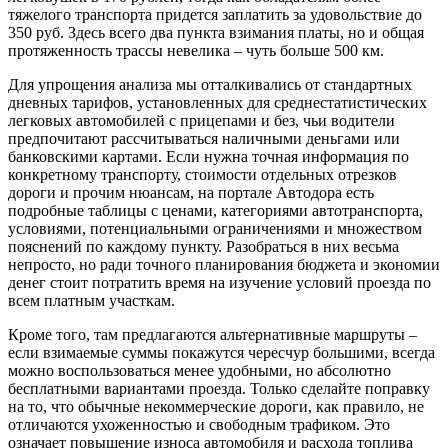
тяжелого транспорта придется заплатить за удовольствие до
350 руб. Здесь всего два пункта взимания платы, но и общая
протяженность трассы невелика – чуть больше 500 км.
Для упрощения анализа мы отталкивались от стандартных
дневных тарифов, установленных для среднестатистических
легковых автомобилей с прицепами и без, чьи водители
предпочитают рассчитываться наличными деньгами или
банковскими картами. Если нужна точная информация по
конкретному транспорту, стоимости отдельных отрезков
дороги и прочим нюансам, на портале Автодора есть
подробные таблицы с ценами, категориями автотранспорта,
условиями, потенциальными ограничениями и множеством
пояснений по каждому пункту. Разобраться в них весьма
непросто, но ради точного планирования бюджета и экономии
денег стоит потратить время на изучение условий проезда по
всем платным участкам.
Кроме того, там предлагаются альтернативные маршруты –
если взимаемые суммы покажутся чересчур большими, всегда
можно воспользоваться менее удобными, но абсолютно
бесплатными вариантами проезда. Только сделайте поправку
на то, что обычные некоммерческие дороги, как правило, не
отличаются ухоженностью и свободным трафиком. Это
означает повышение износа автомобиля и расхода топлива