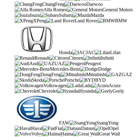
ChangFeng
Daewoo
Alfa Romeo
General Motors
Isuzu
Subaru
Mazda
XPeng
Land Rover
BMW
Honda
JAC
Lifan
Renault
Citroen
Infiniti
Audi
UAZ
Peugeot
Mercedes-Benz
Dodge
DongFeng
Mitsubishi
GAZ
Skoda
Porsche
BYD
Volkswagen
Lada
Acura
Chevrolet
Hyundai
Geely
FAW
SsangYong
Haval
Fiat
Datsun
Opel
Volvo
Haima
Great Wall