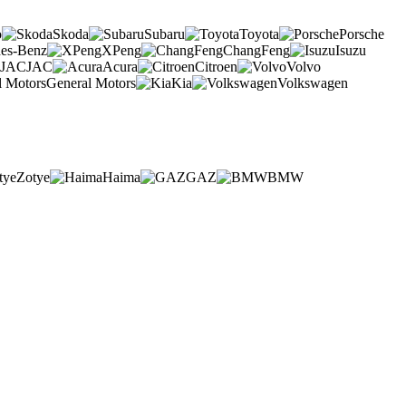
o
Skoda
Subaru
Toyota
Porsche
es-Benz
XPeng
ChangFeng
Isuzu
JAC
Acura
Citroen
Volvo
General Motors
Kia
Volkswagen
Zotye
Haima
GAZ
BMW