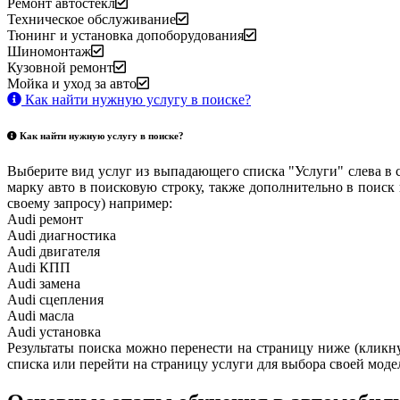
Ремонт автостекл
Техническое обслуживание
Тюнинг и установка допоборудования
Шиномонтаж
Кузовной ремонт
Мойка и уход за авто
Как найти нужную услугу в поиске
?
Как найти нужную услугу в поиске
?
Выберите вид услуг из выпадающего списка "Услуги" слева в 
марку авто в поисковую строку, также дополнительно в поиск
своему запросу) например:
Audi ремонт
Audi
диагностика
Audi
двигателя
Audi
КПП
Audi
замена
Audi
сцепления
Audi
масла
Audi
установка
Результаты поиска можно перенести на страницу ниже (кликнув
списка или перейти на страницу услуги для выбора своей моде