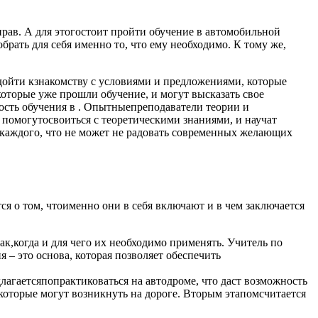
рав. А для этогостоит пройти обучение в автомобильной
рать для себя именно то, что ему необходимо. К тому же,
одойти кзнакомству с условиями и предложениями, которые
которые уже прошли обучение, и могут высказать свое
сть обучения в . Опытныепреподаватели теории и
 и помогутосвоиться с теоретическими знаниями, и научат
я каждого, что не может не радовать современных желающих
ся о том, чтоименно они в себя включают и в чем заключается
как,когда и для чего их необходимо применять. Учитель по
я – это основа, которая позволяет обеспечить
лагаетсяпопрактиковаться на автодроме, что даст возможность
 которые могут возникнуть на дороге. Вторым этапомсчитается