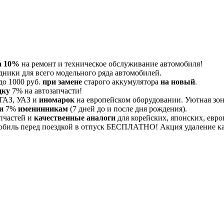
а 10%
на ремонт и техническое обслуживание автомобиля!
дники для всего модельного ряда автомобилей.
до 1000 руб.
при замене
старого аккумулятора
на новый
.
дку
7% на автозапчасти!
 ГАЗ, УАЗ и
иномарок
на европейском оборудовании. Уютная зона
и
7%
именинникам
(7 дней до и после дня рождения).
пчастей и
качественные аналоги
для корейских, японских, евро
обиль перед поездкой в отпуск БЕСПЛАТНО! Акция удаление 