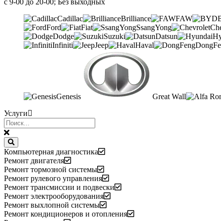
с 9-00 до 20-00; Без выходных
Cadillac
Brilliance
FAW
Ford
Fiat
SsangYong
Che
Dodge
Suzuki
Datsun
Hy
Infiniti
Jeep
Haval
DongFe
Genesis
Great Wall
Услуги
Компьютерная диагностика
Ремонт двигателя
Ремонт тормозной системы
Ремонт рулевого управления
Ремонт трансмиссии и подвески
Ремонт электрооборудования
Ремонт выхлопной системы
Ремонт кондиционеров и отопления