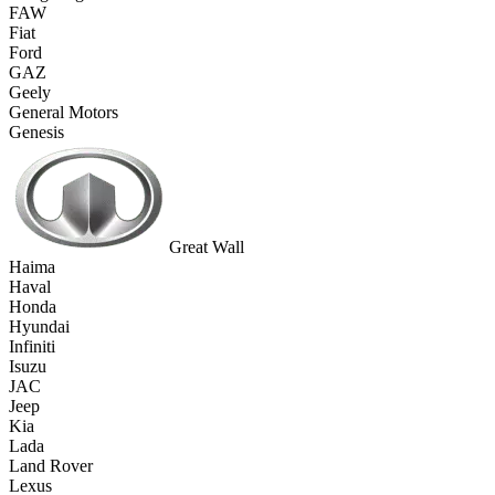
FAW
Fiat
Ford
GAZ
Geely
General Motors
Genesis
Great Wall
Haima
Haval
Honda
Hyundai
Infiniti
Isuzu
JAC
Jeep
Kia
Lada
Land Rover
Lexus