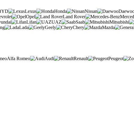
BYD
Lexus
Honda
Nissan
Daewo
vrolet
Opel
Land Rover
Merced
undai
Lifan
UAZ
Saab
Mitsubishi
ng
Lada
Geely
Chery
Mazda
Alfa Romeo
Audi
Renault
Peugeot