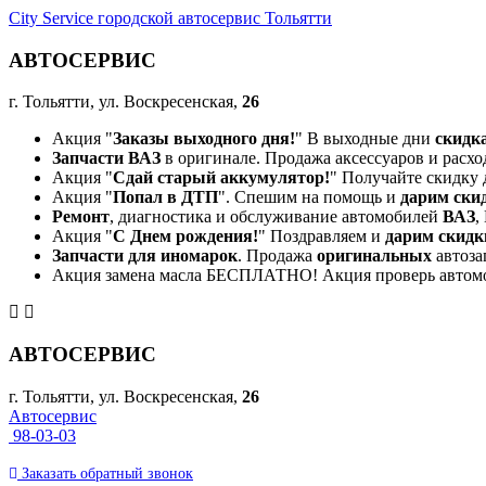
City Service городской автосервис Тольятти
АВТОСЕРВИС
г. Тольятти, ул. Воскресенская,
26
Акция "
Заказы выходного дня!
" В выходные дни
скидк
Запчасти ВАЗ
в оригинале. Продажа аксессуаров и расхо
Акция "
Сдай старый аккумулятор!
" Получайте скидку 
Акция "
Попал в ДТП
". Спешим на помощь и
дарим ски
Ремонт
, диагностика и обслуживание автомобилей
ВАЗ
,
Акция "
С Днем рождения!
" Поздравляем и
дарим скидк
Запчасти для иномарок
. Продажа
оригинальных
автоза
Акция замена масла БЕСПЛАТНО! Акция проверь автом
АВТОСЕРВИС
г. Тольятти, ул. Воскресенская,
26
Автосервис
98-03-03
Заказать
обратный
звонок