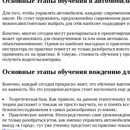
Основные этапы обучения в автомобил
Для того, чтобы управлять автомобилем, каждому современном
школе. Не стоит переживать, предложенийна современном рынке
можносамостоятельно выбрать для себя наиболее подходящее и
Конечно, многие сегодня могут разочароваться в принятомреше
может организовать для своихучеников та или иная автошкола. 
объективноемнение. Одним из наиболее выгодных и практичны
инструктора по практике помогут не только разобраться вовсех 
применять их на практике. К томуже, стоимость обучения у п
получить водительскиеправа.
Основные этапы обучения вождению дл
Конечно, каждый сегодня прекрасно знает, что обучение вавтом
их важность. Но это упущение,которое стоит восполнить еще до
Теоретическая база. Как правило, на данном этапеученику пр
теории расскажет о том,как не просто выучить, но и понять все
безопасностьдвижения в самых разнообразных условиях.
Практические занятия. Непосредственно сами урокивождения
не только разобраться втом, как именно управлять автомобиле
выезд «в город», тут уже ученику предстоит на практике показа