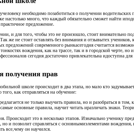
ьной школе
учеловеку необходимо позаботиться о получении водительских п
 настолько много, что каждый обязательно сможет найти иподоб
 практичное предложение.
нии, и для того, чтобы это не произошло, стоит внимательно п
Так же не стоит оставлять без внимания и отзывытех учеников, 
х предложений современного рынкасегодня считается возможно
тонкостях вождения, как на трассе, так и в городской черте, но
рофессионалов сегодня достаточно привлекательна идоступна дл
я получения прав
обильной школе происходит в два этапа, но мало кто задумывает
 того, как отправляться на обучение:
едлагается не только выучить правила, но и разобраться в том, 
 самые основные правила, научит читать иразличать знаки. Теори
. Происходит это в несколько этапов. Изначально ученику пред
м, но и позволит справляться с основнымиэлементами вождения,
ть все,чему он научился.