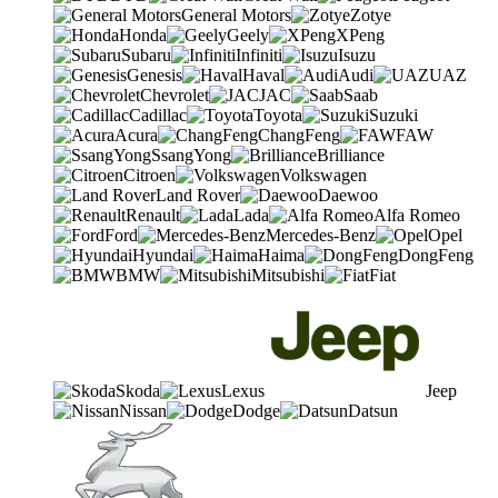
General Motors
Zotye
Honda
Geely
XPeng
Subaru
Infiniti
Isuzu
Genesis
Haval
Audi
UAZ
Chevrolet
JAC
Saab
Cadillac
Toyota
Suzuki
Acura
ChangFeng
FAW
SsangYong
Brilliance
Citroen
Volkswagen
Land Rover
Daewoo
Renault
Lada
Alfa Romeo
Ford
Mercedes-Benz
Opel
Hyundai
Haima
DongFeng
BMW
Mitsubishi
Fiat
Skoda
Lexus
Jeep
Nissan
Dodge
Datsun