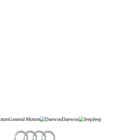
General Motors
Daewoo
Jeep