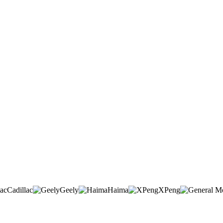
Cadillac
Geely
Haima
XPeng