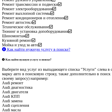
Ремонт трансмиссии и подвески
Ремонт электрооборудования
Ремонт выхлопной системы
Ремонт кондиционеров и отопления
Ремонт автостекл
Техническое обслуживание
Тюнинг и установка допоборудования
Шиномонтаж
Кузовной ремонт
Мойка и уход за авто
Как найти нужную услугу в поиске
?
Как найти нужную услугу в поиске
?
Выберите вид услуг из выпадающего списка "Услуги" слева в 
марку авто в поисковую строку, также дополнительно в поиск
своему запросу) например:
Audi ремонт
Audi
диагностика
Audi
двигателя
Audi
КПП
Audi
замена
Audi
сцепления
Audi
масла