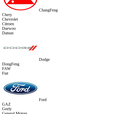
ChangFeng
Chery
Chevrolet
Citroen
Daewoo
Datsun
Dodge
DongFeng
FAW
Fiat
Ford
GAZ
Geely
General Motors