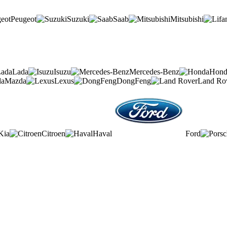
Peugeot
Suzuki
Saab
Mitsubishi
Lada
Isuzu
Mercedes-Benz
Hond
Mazda
Lexus
DongFeng
Land Ro
Kia
Citroen
Haval
Ford