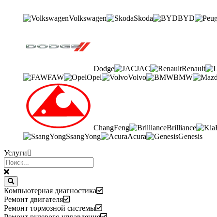
Volkswagen
Skoda
BYD
Dodge
JAC
Renault
FAW
Opel
Volvo
BMW
ChangFeng
Brilliance
SsangYong
Acura
Genesis
Услуги
Компьютерная диагностика
Ремонт двигателя
Ремонт тормозной системы
Ремонт рулевого управления