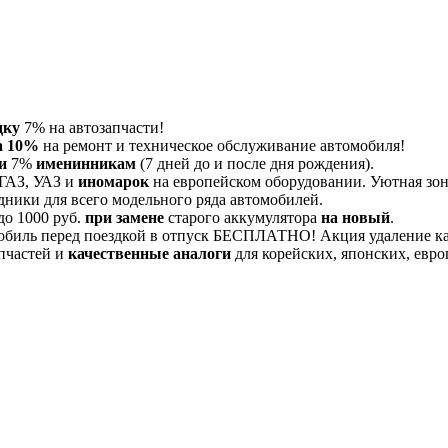
дку
7% на автозапчасти!
а 10%
на ремонт и техническое обслуживание автомобиля!
и
7%
именинникам
(7 дней до и после дня рождения).
 ГАЗ, УАЗ и
иномарок
на европейском оборудовании. Уютная зона
дники для всего модельного ряда автомобилей.
до 1000 руб.
при замене
старого аккумулятора
на новый
.
обиль перед поездкой в отпуск БЕСПЛАТНО! Акция удаление 
пчастей и
качественные аналоги
для корейских, японских, евро