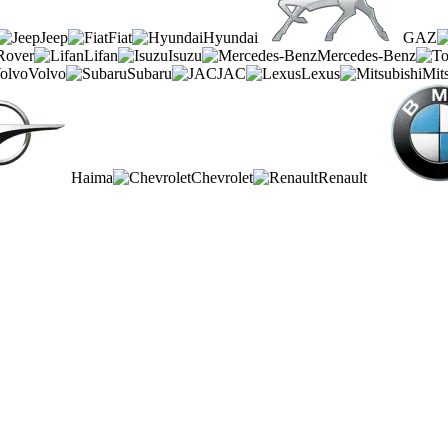
Jeep
Fiat
Hyundai
GAZ
Rover
Lifan
Isuzu
Mercedes-Benz
Volvo
Subaru
JAC
Lexus
Mit
Haima
Chevrolet
Renault