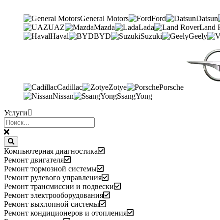
General Motors
Ford
Datsun
UAZ
Mazda
Lada
Land 
Haval
BYD
Suzuki
Geely
Cadillac
Zotye
Porsche
Nissan
SsangYong
Услуги
Компьютерная диагностика
Ремонт двигателя
Ремонт тормозной системы
Ремонт рулевого управления
Ремонт трансмиссии и подвески
Ремонт электрооборудования
Ремонт выхлопной системы
Ремонт кондиционеров и отопления