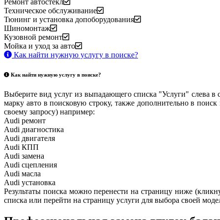
Ремонт автостекл
Техническое обслуживание
Тюнинг и установка допоборудования
Шиномонтаж
Кузовной ремонт
Мойка и уход за авто
Как найти нужную услугу в поиске
?
Как найти нужную услугу в поиске
?
Выберите вид услуг из выпадающего списка "Услуги" слева в 
марку авто в поисковую строку, также дополнительно в поиск
своему запросу) например:
Audi ремонт
Audi
диагностика
Audi
двигателя
Audi
КПП
Audi
замена
Audi
сцепления
Audi
масла
Audi
установка
Результаты поиска можно перенести на страницу ниже (кликнув
списка или перейти на страницу услуги для выбора своей моде