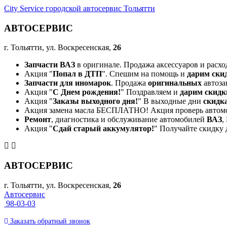
City Service городской автосервис Тольятти
АВТОСЕРВИС
г. Тольятти, ул. Воскресенская,
26
Запчасти ВАЗ
в оригинале. Продажа аксессуаров и расхо
Акция "
Попал в ДТП
". Спешим на помощь и
дарим ски
Запчасти для иномарок
. Продажа
оригинальных
автоза
Акция "
С Днем рождения!
" Поздравляем и
дарим скидк
Акция "
Заказы выходного дня!
" В выходные дни
скидк
Акция замена масла БЕСПЛАТНО! Акция проверь автом
Ремонт
, диагностика и обслуживание автомобилей
ВАЗ
,
Акция "
Сдай старый аккумулятор!
" Получайте скидку 
АВТОСЕРВИС
г. Тольятти, ул. Воскресенская,
26
Автосервис
98-03-03
Заказать
обратный
звонок