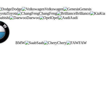
Dodge
Volkswagen
Genesis
Toyota
ChangFeng
Brilliance
Kia
subishi
Daewoo
Opel
Audi
BMW
Saab
Chery
FAW