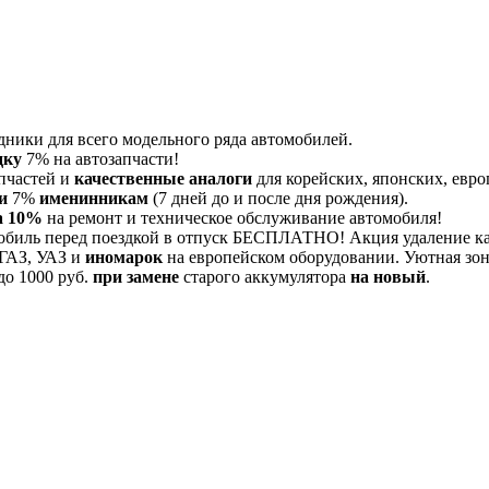
дники для всего модельного ряда автомобилей.
дку
7% на автозапчасти!
пчастей и
качественные аналоги
для корейских, японских, евро
и
7%
именинникам
(7 дней до и после дня рождения).
а 10%
на ремонт и техническое обслуживание автомобиля!
обиль перед поездкой в отпуск БЕСПЛАТНО! Акция удаление 
 ГАЗ, УАЗ и
иномарок
на европейском оборудовании. Уютная зона
до 1000 руб.
при замене
старого аккумулятора
на новый
.