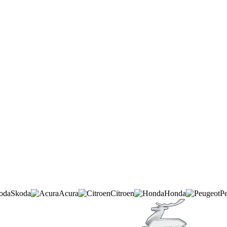
Skoda
Acura
Citroen
Honda
P