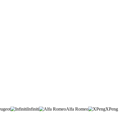
eugeot
Infiniti
Alfa Romeo
XPeng