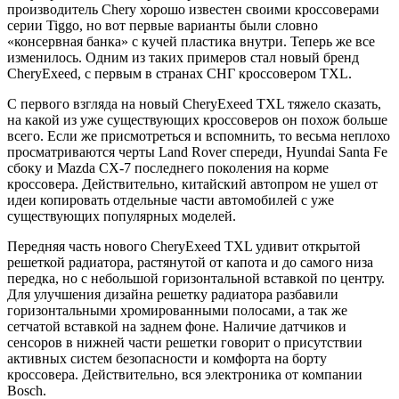
производитель Chery хорошо известен своими кроссоверами
серии Tiggo, но вот первые варианты были словно
«консервная банка» с кучей пластика внутри. Теперь же все
изменилось. Одним из таких примеров стал новый бренд
CheryExeed, с первым в странах СНГ кроссовером TXL.
С первого взгляда на новый CheryExeed TXL тяжело сказать,
на какой из уже существующих кроссоверов он похож больше
всего. Если же присмотреться и вспомнить, то весьма неплохо
просматриваются черты Land Rover спереди, Hyundai Santa Fe
сбоку и Mazda CX-7 последнего поколения на корме
кроссовера. Действительно, китайский автопром не ушел от
идеи копировать отдельные части автомобилей с уже
существующих популярных моделей.
Передняя часть нового CheryExeed TXL удивит открытой
решеткой радиатора, растянутой от капота и до самого низа
передка, но с небольшой горизонтальной вставкой по центру.
Для улучшения дизайна решетку радиатора разбавили
горизонтальными хромированными полосами, а так же
сетчатой вставкой на заднем фоне. Наличие датчиков и
сенсоров в нижней части решетки говорит о присутствии
активных систем безопасности и комфорта на борту
кроссовера. Действительно, вся электроника от компании
Bosch.