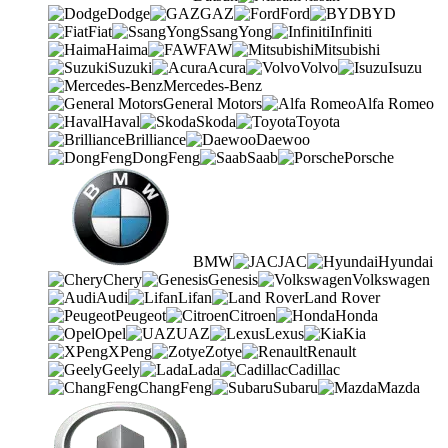
Dodge
GAZ
Ford
BYD
Fiat
SsangYong
Infiniti
Haima
FAW
Mitsubishi
Suzuki
Acura
Volvo
Isuzu
Mercedes-Benz
General Motors
Alfa Romeo
Haval
Skoda
Toyota
Brilliance
Daewoo
DongFeng
Saab
Porsche
BMW
JAC
Hyundai
Chery
Genesis
Volkswagen
Audi
Lifan
Land Rover
Peugeot
Citroen
Honda
Opel
UAZ
Lexus
Kia
XPeng
Zotye
Renault
Geely
Lada
Cadillac
ChangFeng
Subaru
Mazda