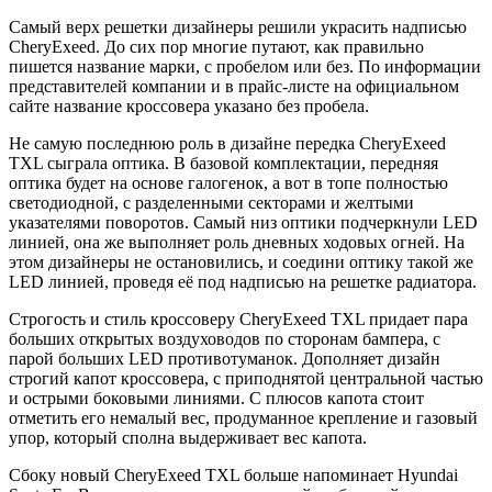
Самый верх решетки дизайнеры решили украсить надписью
CheryExeed. До сих пор многие путают, как правильно
пишется название марки, с пробелом или без. По информации
представителей компании и в прайс-листе на официальном
сайте название кроссовера указано без пробела.
Не самую последнюю роль в дизайне передка CheryExeed
TXL сыграла оптика. В базовой комплектации, передняя
оптика будет на основе галогенок, а вот в топе полностью
светодиодной, с разделенными секторами и желтыми
указателями поворотов. Самый низ оптики подчеркнули LED
линией, она же выполняет роль дневных ходовых огней. На
этом дизайнеры не остановились, и соедини оптику такой же
LED линией, проведя её под надписью на решетке радиатора.
Строгость и стиль кроссоверу CheryExeed TXL придает пара
больших открытых воздуховодов по сторонам бампера, с
парой больших LED противотуманок. Дополняет дизайн
строгий капот кроссовера, с приподнятой центральной частью
и острыми боковыми линиями. С плюсов капота стоит
отметить его немалый вес, продуманное крепление и газовый
упор, который сполна выдерживает вес капота.
Сбоку новый CheryExeed TXL больше напоминает Hyundai