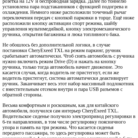
розетка на 12V и беспроводная зарядка. Далее по тоннелю
установлена пара подстаканников с функцией подогрева и
охлаждения. Немного ниже расположили точечный рычаг
переключения передач с кнопкой парковки в торце. Ещё ниже
расположили кнопку активации спорт режима, шайбу
управления мультимедийкой, кнопку электромеханического
ручника, открытия багажника и люка топливного бака.
Не обошлось без дополнительной логики, в случае
постановки CheryExeed TXL на режим паркинг, ручник
срабатывает автоматически. Чтоб снять автомобиль с ручника
нужно включить режим Drive (D) и нажать на кнопку
ручника, только тогда автомобиль начнет движение. Это
касается случая, когда водитель не пристегнут, если же
водитель пристегнут, система автоматически деактивирует
ручник. Заканчивает весь этот набор массивный подлокотник
с вместительным отсеком внутри и пара USB разъемов с
обратной стороны.
Весьма комфортным и роскошным, как для китайского
автомобиля, получился сам интерьер CheryExeed TXL.
Водительское сиденье получило электропривод регулировки в
6-ти направлениях, в том числе регулировку поясничного
упора и память на три режима. Что касается сиденья
переднего пассажира, то здесь регулировка может быть