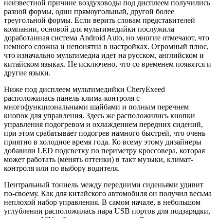
неизвестной причине воздуховоды под дисплеем получились
разной формы, один прямоугольный, другой более
треугольной формы. Если верить словам представителей
компании, основой для мультимедийки послужила
доработанная система Android Auto, но многие отмечают, что
немного сложна и непонятна в настройках. Огромный плюс,
что изначально мультимедиа идет на русском, английском и
китайском языках. Не исключено, что со временем появятся и
другие языки.
Ниже под дисплеем мультимедийки CheryExeed
расположилась панель клима-контроля с
многофункциональными шайбами и полным перечнем
кнопок для управления. Здесь же расположились кнопки
управления подогревом и охлаждением передних сидений,
при этом срабатывает подогрев намного быстрей, что очень
приятно в холодное время года. Ко всему этому дизайнеры
добавили LED подсветку по периметру кроссовера, которая
может работать (менять оттенки) в такт музыки, климат-
контроля или по выбору водителя.
Центральный тоннель между передними сиденьями удивит
по-своему. Как для китайского автомобиля он получил весьма
неплохой набор управления. В самом начале, в небольшом
углублении расположилась пара USB портов для подзарядки,