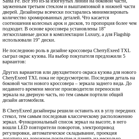
Santa Fe. Все это из-за изогнутых линий на боковой части,
зауженным третьим стеклом и выштамповкой в нижней части
дверей. Дизайнеры всячески постарались минимизировать
количество хромированных деталей. Что касается
соотношения колесных арок и дисков, то пропорция более чем
подходит. В основе кроссовера установлены 18"
легкосплавные диски в комплектации Luxury, а для Flagship
использовали 19" диски.
Не последнюю роль в дизайне кроссовера CherryExeed TXL
сыграл окрас кузова. На выбор покупателя предложили 5
вариантов:
Других вариантов или двухцветного окраса кузова для нового
CheryExeed TXL пока не предусмотрели. Последняя деталь на
боковой части нового кроссовера – зеркала заднего вида. До
недавнего времени многие производители переносили
зеркала на дверную часть, но тем самым портили общий
дизайн автомобиля.
В CheryExeed дизайнеры решили оставить их в углу передних
стекол, тем самым последовав классическому расположению
зеркал. Функциональный список зеркал на высоте, в него
вошли LED повторители поворотов, электропривод
регулировки, автоматическое складывание, проекция
логотипа на дорожное покрытие и память на несколько