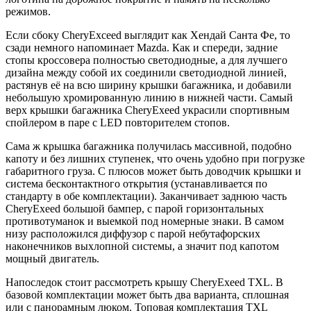
режимов.
Если сбоку CheryExceed выглядит как Хендай Санта Фе, то
сзади немного напоминает Mazda. Как и спереди, задние
стопы кроссовера полностью светодиодные, а для лучшего
дизайна между собой их соединили светодиодной линией,
растянув её на всю ширину крышки багажника, и добавили
небольшую хромированную линию в нижней части. Самый
верх крышки багажника CheryExeed украсили спортивным
спойлером в паре с LED повторителем стопов.
Сама ж крышка багажника получилась массивной, подобно
капоту и без лишних ступенек, что очень удобно при погрузке
габаритного груза. С плюсов может быть доводчик крышки и
система бесконтактного открытия (устанавливается по
стандарту в обе комплектации). Заканчивает заднюю часть
CheryExeed большой бампер, с парой горизонтальных
противотуманок и выемкой под номерные знаки. В самом
низу расположился диффузор с парой небутафорских
наконечников выхлопной системы, а значит под капотом
мощный двигатель.
Напоследок стоит рассмотреть крышу CheryExeed TXL. В
базовой комплектации может быть два варианта, сплошная
или с панорамным люком. Топовая комплектация TXL