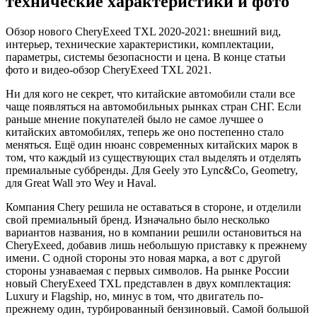
технические характеристики и фото
Обзор нового CheryExeed TXL 2020-2021: внешний вид,
интерьер, технические характеристики, комплектации,
параметры, системы безопасности и цена. В конце статьи
фото и видео-обзор CheryExeed TXL 2021.
Ни для кого не секрет, что китайские автомобили стали все
чаще появляться на автомобильных рынках стран СНГ. Если
раньше мнение покупателей было не самое лучшее о
китайских автомобилях, теперь же оно постепенно стало
меняться. Ещё один нюанс современных китайских марок в
том, что каждый из существующих стал выделять и отделять
премиальные суббренды. Для Geely это Lync&Co, Geometry,
для Great Wall это Wey и Haval.
Компания Chery решила не оставаться в стороне, и отделили
свой премиальный бренд. Изначально было несколько
вариантов названия, но в компании решили остановиться на
CheryExeed, добавив лишь небольшую приставку к прежнему
имени. С одной стороны это новая марка, а вот с другой
стороны узнаваемая с первых символов. На рынке России
новый CheryExeed TXL представлен в двух комплектация:
Luxury и Flagship, но, минус в том, что двигатель по-
прежнему один, турбированный бензиновый. Самой большой