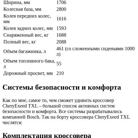
Ширина, мм
1706
Колесная база, мм
2800
Колея передних колес,
1616
мм
Колея задних колес, мм
1593
Снаряженный вес, кг
1688
Полный вес, кг
2088
461 (со сложенными сиденьями 1000
Объем багажника, л
л)
Объем топливного бака,
55
л
Дорожный просвет, мм
210
Системы безопасности и комфорта
Как по мне, самое то, чем сможет удивить кроссовер
CheryExeed TXL – большой список активных систем
безопасности и комфорта. Все системы разрабатывались
компанией Bosch. Так на борту кроссовера CheryExeed TXL
числятся:
Комплектация кроссовера