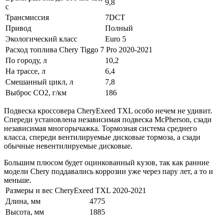
9,8
с
Трансмиссия
7DCT
Привод
Полный
Экологический класс
Euro 5
Расход топлива Chery Tiggo 7 Pro 2020-2021
По городу, л
10,2
На трассе, л
6,4
Смешанный цикл, л
7,8
Выброс СО2, г/км
186
Подвеска кроссовера CheryExeed TXL особо нечем не удивит.
Спереди установлена независимая подвеска McPherson, сзади
независимая многорычажка. Тормозная система среднего
класса, спереди вентилируемые дисковые тормоза, а сзади
обычные невентилируемые дисковые.
Большим плюсом будет оцинкованный кузов, так как ранние
модели Chery поддавались коррозии уже через пару лет, а то и
меньше.
Размеры и вес CheryExeed TXL 2020-2021
Длина, мм
4775
Высота, мм
1885