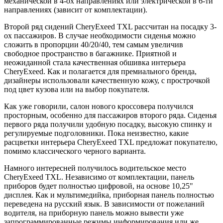
механической в 4-ох направлениях или электрической в 6-ти
направлениях (зависит от комплектации).
Второй ряд сидений CheryExeed TXL рассчитан на посадку 3-
ох пассажиров. В случае необходимости сиденья можно
сложить в пропорции 40/20/40, тем самым увеличив
свободное пространство в багажнике. Приятной и
неожиданной стала качественная обшивка интерьера
CheryExeed. Как и полагается для премиального бренда,
дизайнеры использовали качественную кожу, с прострочкой
под цвет кузова или на выбор покупателя.
Как уже говорили, салон нового кроссовера получился
просторным, особенно для пассажиров второго ряда. Сиденья
первого ряда получили удобную посадку, высокую спинку и
регулируемые подголовники. Пока неизвестно, какие
расцветки интерьера CheryExeed TXL предложат покупателю,
помимо классического черного варианта.
Намного интересней получилось водительское место
CheryExeed TXL. Независимо от комплектации, панель
приборов будет полностью цифровой, на основе 10,25"
дисплея. Как и мультимедийка, приборная панель полностью
переведена на русский язык. В зависимости от пожеланий
водителя, на приборную панель можно вывести уже
запрограммированные режимы информирования или же