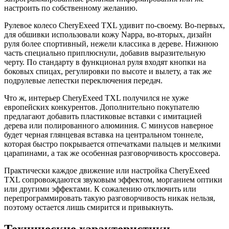
настроить по собственному желанию.
Рулевое колесо CheryExeed TXL удивит по-своему. Во-первых,
для обшивки использовали кожу Nappa, во-вторых, дизайн
руля более спортивный, нежели классика в дереве. Нижнюю
часть специально приплюснули, добавив выразительную
черту. По стандарту в функционал руля входят кнопки на
боковых спицах, регулировки по высоте и вылету, а так же
подрулевые лепестки переключения передач.
Что ж, интерьер CheryExeed TXL получился не хуже
европейских конкурентов. Дополнительно покупателю
предлагают добавить пластиковые вставки с имитацией
дерева или полированного алюминия. С минусов наверное
будет черная глянцевая вставка на центральном тоннеле,
которая быстро покрывается отпечатками пальцев и мелкими
царапинами, а так же особенная разговорчивость кроссовера.
Практически каждое движение или настройка CheryExeed
TXL сопровождаются звуковым эффектом, морганием оптики
или другими эффектами. К сожалению отключить или
перепрограммировать такую разговорчивость никак нельзя,
поэтому остается лишь смирится и привыкнуть.
Технические характеристики