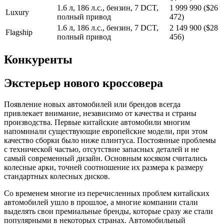
1.6 л, 186 л.с., бензин, 7 DCT,
1 999 990 ($26
Luxury
полный привод
472)
1.6 л, 186 л.с., бензин, 7 DCT,
2 149 900 ($28
Flagship
полный привод
456)
Конкуренты
Экстерьер нового кроссовера
Появление новых автомобилей или брендов всегда
привлекает внимание, независимо от качества и страны
производства. Первые китайские автомобили многим
напоминали существующие европейские модели, при этом
качество сборки было ниже плинтуса. Постоянные проблемы
с технической частью, отсутствие запасных деталей и не
самый современный дизайн. Основным косяком считались
колесные арки, точней соотношение их размера к размеру
стандартных колесных дисков.
Со временем многие из перечисленных проблем китайских
автомобилей ушло в прошлое, а многие компании стали
выделять свои премиальные бренды, которые сразу же стали
популярными в некоторых странах. Автомобильный