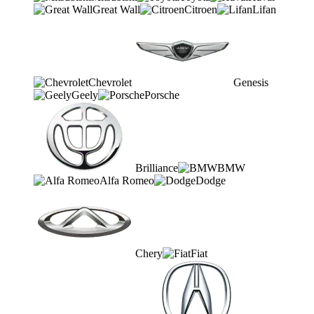
Great Wall
Citroen
Lifan
Chevrolet
Genesis
Geely
Porsche
Brilliance
BMW
Alfa Romeo
Dodge
Chery
Fiat