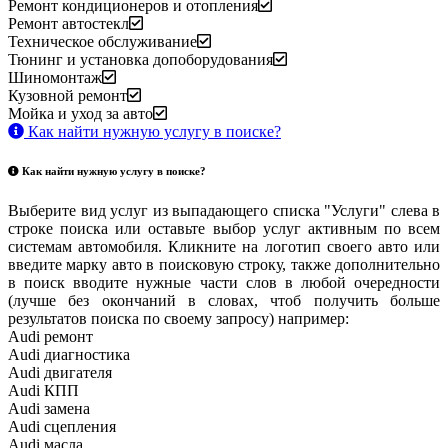
Ремонт кондиционеров и отопления
Ремонт автостекл
Техническое обслуживание
Тюнинг и установка допоборудования
Шиномонтаж
Кузовной ремонт
Мойка и уход за авто
Как найти нужную услугу в поиске
?
Как найти нужную услугу в поиске
?
Выберите вид услуг из выпадающего списка "Услуги" слева в
строке поиска или оставьте выбор услуг активным по всем
системам автомобиля. Кликните на логотип своего авто или
введите марку авто в поисковую строку, также дополнительно
в поиск вводите нужные части слов в любой очередности
(лучше без окончаний в словах, чтоб получить больше
результатов поиска по своему запросу) например:
Audi ремонт
Audi
диагностика
Audi
двигателя
Audi
КПП
Audi
замена
Audi
сцепления
Audi
масла