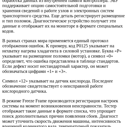
обработка данных из внутренней памяти контроллера. ЭБУ
поддерживает опцию самостоятельной подготовки и
хранения сведений о работе узлов и электронных систем
транспортного средства. Еще деталь регистрирует размещение
и тип поломок. Диагностическое устройство получает эти
данные и отображает их на мониторе в формате специальных
кодов.
В разных странах мира применяется единый протокол
отображения ошибок. К примеру, код P0125 указывает на
нехватку нагрева хладагента в силовой установке. Буква «P»
указывает на размещение поломки (мотор), а символ «0»
определяет, что ошибка представлена в таблице стандартов.
Если дефект носит нестандартный характер, он может
обозначаться цифрами «1» и «3».
Символ «12» указывает на датчик кислорода. Последнее
обозначение свидетельствует о неисправной работе
кислородного датчика.
В режиме Freeze Frame производится регистрация настроек
системы на момент возникновения неисправности. Тестер
отображает такие данные в формате списка, что упрощает
поиск дополнительных причин появления сбоев. Диагност
может уточнить скорость движения машины, интенсивность
вращений коленчатого вала, температурный показатель