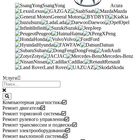
SsangYong
Acura
Lexus
GAZ
Saab
Mazda
General Motors
BYD
Kia
Isuzu
Lada
Daewoo
Opel
Infiniti
Suzuki
Jeep
Peugeot
Haima
XPeng
Honda
Volvo
Ford
Hyundai
FAW
Datsun
Subaru
DongFeng
Audi
Zotye
JAC
Mercedes-Benz
Nissan
Cadillac
Renault
Land Rover
UAZ
Skoda
Услуги
Компьютерная диагностика
Ремонт двигателя
Ремонт тормозной системы
Ремонт рулевого управления
Ремонт трансмиссии и подвески
Ремонт электрооборудования
Ремонт выхлопной системы