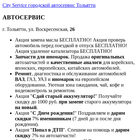
City Service городской автосервис Тольятти
АВТОСЕРВИС
г. Тольятти, ул. Воскресенская,
26
Акция замена масла БЕСПЛАТНО! Акция проверь
автомобиль перед поездкой в отпуск БЕСПЛАТНО!
Акция удаление катализатора БЕСПЛАТНО!
Запчасти для иномарок
. Продажа
оригинальных
автозапчастей и
качественные аналоги
для корейских,
японских, европейских, китайских автомобилей.
Ремонт
, диагностика и обслуживание автомобилей
ВАЗ
, ГАЗ, УАЗ и
иномарок
на европейском
оборудовании. Уютная зона ожидания, чай, кофе и
видеоконтроль за ремонтом.
Акция "
Сдай старый аккумулятор!
" Получайте
скидку до 1000 руб.
при замене
старого аккумулятора
на новый
.
Акция "
С Днем рождения!
" Поздравляем и
дарим
скидки
7%
именинникам
(7 дней до и после дня
рождения).
Акция "
Попал в ДТП
". Спешим на помощь и
дарим
скидку
7% на автозапчасти!