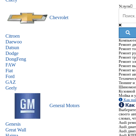
Услуги
Chevrolet
Citroen
Компьюте
Daewoo
Ремонт дв
Datsun
Ремонт т
Dodge
Ремонт ру
Ремонт тр
DongFeng
Ремонт э
FAW
Ремонт в
Ремонт к
Fiat
Ремонт ав
Ford
Техничес
GAZ
Тюнинг и
Шиномон
Geely
Кузовной
Мойка и у
Как на
Как
General Motors
Выберите 
своего ав
словах, ч
Audi рем
Genesis
Audi
диаг
Great Wall
Audi
двиг
Haima
Audi
КП