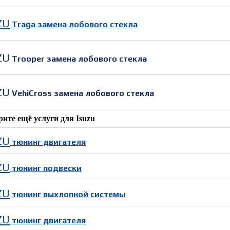
ZU
Traga замена лобового стекла
ZU
Trooper замена лобового стекла
ZU
VehiCross замена лобового стекла
рите ещё услуги для
Isuzu
ZU
тюнинг двигателя
ZU
тюнинг подвески
ZU
тюнинг выхлопной системы
ZU
тюнинг двигателя