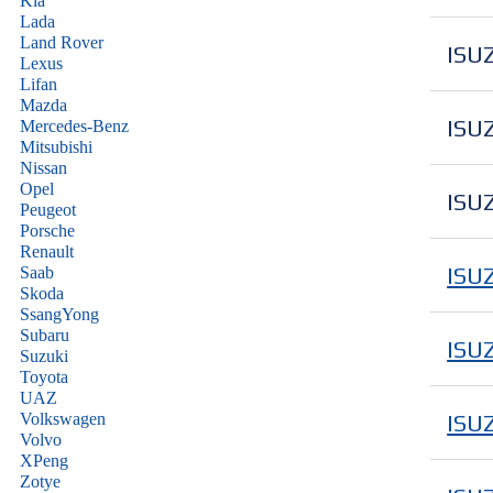
Kia
Lada
Land Rover
ISU
Lexus
Lifan
Mazda
ISU
Mercedes-Benz
Mitsubishi
Nissan
Opel
ISU
Peugeot
Porsche
Renault
ISU
Saab
Skoda
SsangYong
Subaru
ISU
Suzuki
Toyota
UAZ
ISU
Volkswagen
Volvo
XPeng
Zotye