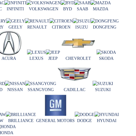
C
INFINITI
VOLKSWAGEN
BYD
SAAB
MAZDA
RY
GEELY
RENAULT
CITROEN
ISUZU
DONGFENG
ACURA
LEXUS
JEEP
CHEVROLET
SKODA
D
NISSAN
SSANGYONG
CADILLAC
SUZUKI
AW
BRILLIANCE
GENERAL MOTORS
DODGE
HYUNDAI
HONDA