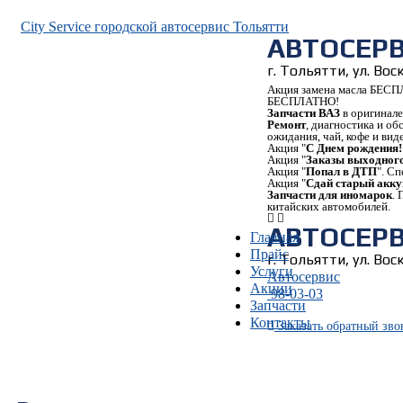
City Service городской автосервис Тольятти
АВТОСЕР
г. Тольятти, ул. Во
Акция замена масла БЕСП
БЕСПЛАТНО!
Запчасти ВАЗ
в оригинале
Ремонт
, диагностика и о
ожидания, чай, кофе и вид
Акция "
С Днем рождения!
Акция "
Заказы выходного
Акция "
Попал в ДТП
". С
Акция "
Сдай старый акку
Запчасти для иномарок
.
китайских автомобилей.
АВТОСЕР
Главная
Прайс
г. Тольятти, ул. Во
Услуги
Автосервис
Акции
98-03-03
Запчасти
Контакты
Заказать
обратный
зво