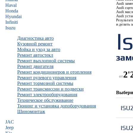
Audi
заме
Haval
Audi
сцеп
Honda
Audi
масл
Audi
уста
Hyundai
Результат
Infiniti
и делать 
Isuzu
I
Диагностика авто
Кузовной ремонт
Мойка и уход за авто
зам
Ремонт автостекл
Ремонт выхлопной системы
Ремонт двигателя
Ремонт кондиционеров и отопления
2'
от
Ремонт рулевого управления
Ремонт тормозной системы
Ремонт трансмиссии и подвески
Выбери
Ремонт электрооборудования
Техническое обслуживание
Тюнинг и установка допоборудования
ISU
Шиномонтаж
JAC
ISU
Jeep