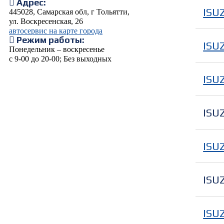
Адрес:
ISU
445028, Самарская обл, г Тольятти,
ул. Воскресенская, 26
автосервис на карте города
Режим работы:
ISU
Понедельник – воскресенье
с 9-00 до 20-00; Без выходных
ISU
ISU
ISU
ISU
ISU