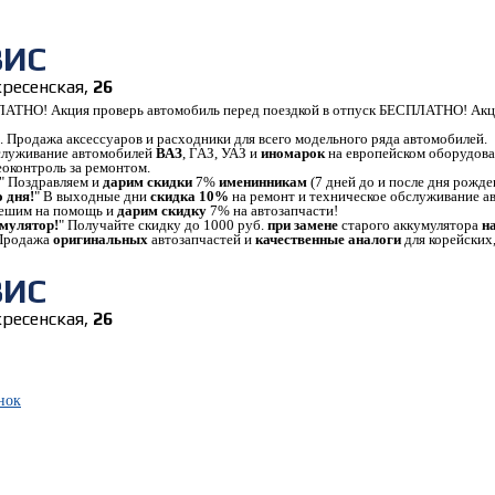
ВИС
скресенская,
26
ЛАТНО! Акция проверь автомобиль перед поездкой в отпуск БЕСПЛАТНО! Акци
. Продажа аксессуаров и расходники для всего модельного ряда автомобилей.
бслуживание автомобилей
ВАЗ
, ГАЗ, УАЗ и
иномарок
на европейском оборудова
еоконтроль за ремонтом.
" Поздравляем и
дарим скидки
7%
именинникам
(7 дней до и после дня рожде
 дня!
" В выходные дни
скидка 10%
на ремонт и техническое обслуживание а
пешим на помощь и
дарим скидку
7% на автозапчасти!
мулятор!
" Получайте скидку до 1000 руб.
при замене
старого аккумулятора
н
 Продажа
оригинальных
автозапчастей и
качественные аналоги
для корейских,
ВИС
скресенская,
26
нок