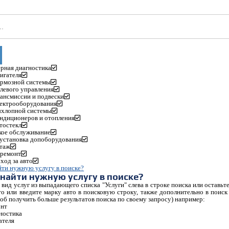
рная диагностика
игателя
ормозной системы
левого управления
ансмиссии и подвески
лектрооборудования
ыхлопной системы
ондиционеров и отопления
тостекл
кое обслуживание
 установка допоборудования
таж
 ремонт
ход за авто
йти нужную услугу в поиске
?
 найти нужную услугу в поиске
?
вид услуг из выпадающего списка "Услуги" слева в строке поиска или оставьт
то или введите марку авто в поисковую строку, также дополнительно в поис
тоб получить больше результатов поиска по своему запросу) например:
онт
ностика
ателя
П