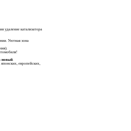
я удаление катализатора
нии. Уютная зона
ния).
втомобиля!
а новый
.
 японских, европейских,