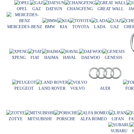
OPEL
GAZ
DATSUN
CHANGFENG
GREAT WALL
JA
MERCEDES-BENZ
BMW
KIA
TOYOTA
LADA
UAZ
CHE
XPENG
FIAT
HAIMA
HAVAL
DAEWOO
GENESIS
PEUGEOT
LAND ROVER
VOLVO
AUDI
FOR
ZOTYE
MITSUBISHI
PORSCHE
ALFA ROMEO
LIFAN
F
SUBARU