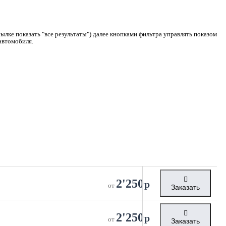
ылке показать "все результаты") далее кнопками фильтра управлять показом
 автомобиля.
2'250
р
от
Заказать
2'250
р
от
Заказать