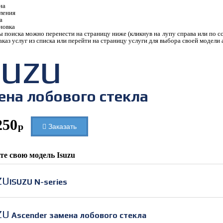
на
ления
а
новка
ы поиска можно перенести на страницу ниже (кликнув на лупу справа или по сс
заказ услуг из списка или перейти на страницу услуги для выбора своей модели
suzu
ена лобового стекла
250
р
Заказать
те свою модель
Isuzu
ZU
ISUZU N-series
ZU
Ascender замена лобового стекла