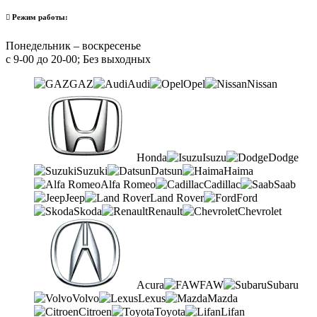
Режим работы:
Понедельник – воскресенье
с 9-00 до 20-00; Без выходных
GAZ
Audi
Opel
Nissan
Honda
Isuzu
Dodge
Suzuki
Datsun
Haima
Alfa Romeo
Cadillac
Saab
Jeep
Land Rover
Ford
Skoda
Renault
Chevrolet
Acura
FAW
Subaru
Volvo
Lexus
Mazda
Citroen
Toyota
Lifan