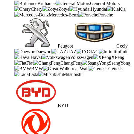
Brilliance
General Motors
Chery
Zotye
Hyundai
Kia
Mercedes-Benz
Porsche
Peugeot
Geely
Daewoo
UAZ
JAC
Infiniti
Haval
Volkswagen
XPeng
Fiat
ChangFeng
SsangYong
BMW
Great Wall
Genesis
Lada
Mitsubishi
BYD