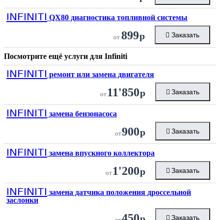
INFINITI
QX80 диагностика топливной системы
899
р
Заказать
от
Посмотрите ещё услуги для
Infiniti
INFINITI
ремонт или замена двигателя
11'850
р
Заказать
от
INFINITI
замена бензонасоса
900
р
Заказать
от
INFINITI
замена впускного коллектора
1'200
р
Заказать
от
INFINITI
замена датчика положения дроссельной
заслонки
450
р
Заказать
от