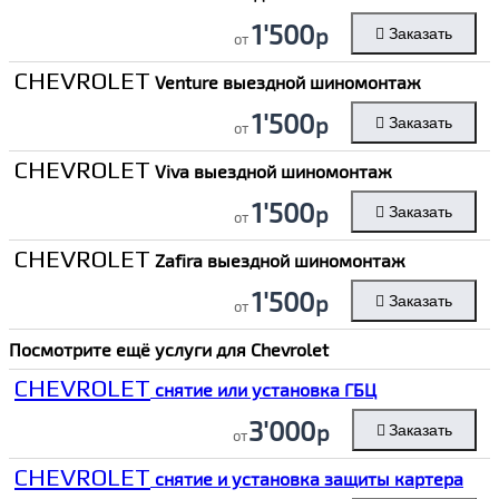
1'500
р
Заказать
от
CHEVROLET
Venture выездной шиномонтаж
1'500
р
Заказать
от
CHEVROLET
Viva выездной шиномонтаж
1'500
р
Заказать
от
CHEVROLET
Zafira выездной шиномонтаж
1'500
р
Заказать
от
Посмотрите ещё услуги для
Chevrolet
CHEVROLET
снятие или установка ГБЦ
3'000
р
Заказать
от
CHEVROLET
снятие и установка защиты картера