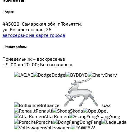
Адрес:
445028, Самарская обл, г Тольятти,
ул. Воскресенская, 26
автосервис на карте города
Режим работы:
Понедельник – воскресенье
с 9-00 до 20-00; Без выходных
JAC
Dodge
BYD
Chery
Brilliance
GAZ
Renault
Skoda
Opel
Alfa Romeo
SsangYong
Porsche
DongFeng
Lada
Volkswagen
FAW