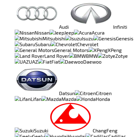
Audi
Infiniti
Nissan
Jeep
Acura
Mitsubishi
Isuzu
Genesis
Subaru
Chevrolet
General Motors
XPeng
Land Rover
BMW
Zotye
UAZ
Fiat
Daewoo
Datsun
Citroen
Lifan
Mazda
Honda
Suzuki
ChangFeng
Geely
Hyundai
Cadillac