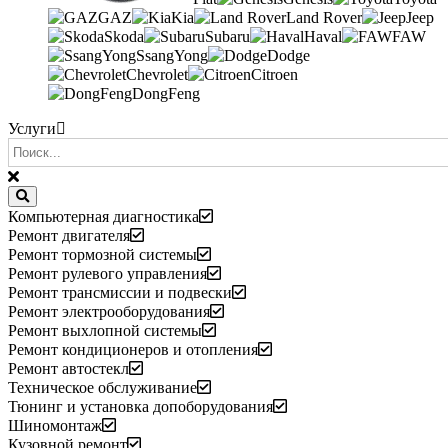
GAZ
Kia
Land Rover
Jeep
Skoda
Subaru
Haval
FAW
SsangYong
Dodge
Chevrolet
Citroen
DongFeng
Услуги
Компьютерная диагностика
Ремонт двигателя
Ремонт тормозной системы
Ремонт рулевого управления
Ремонт трансмиссии и подвески
Ремонт электрооборудования
Ремонт выхлопной системы
Ремонт кондиционеров и отопления
Ремонт автостекл
Техническое обслуживание
Тюнинг и установка допоборудования
Шиномонтаж
Кузовной ремонт