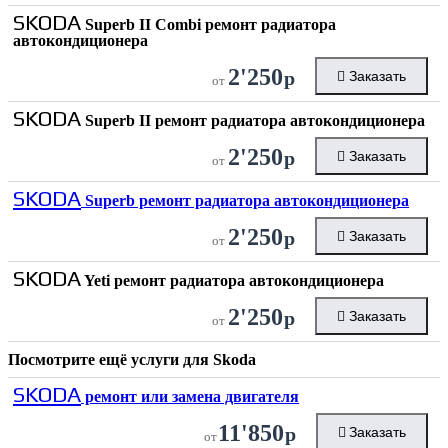
SKODA
Superb II Combi ремонт радиатора
автокондиционера
2'250
р
Заказать
от
SKODA
Superb II ремонт радиатора автокондиционера
2'250
р
Заказать
от
SKODA
Superb ремонт радиатора автокондиционера
2'250
р
Заказать
от
SKODA
Yeti ремонт радиатора автокондиционера
2'250
р
Заказать
от
Посмотрите ещё услуги для
Skoda
SKODA
ремонт или замена двигателя
11'850
р
Заказать
от