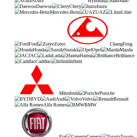
Acura
Hyundai
Saab
Daewoo
Chery
Isuzu
Mercedes-Benz
UAZ
Lifan
Ford
Zotye
ChangFeng
Honda
Suzuki
Opel
Mazda
JAC
Lada
Haima
Brilliance
Cadillac
Infiniti
Mitsubishi
Porsche
BYD
Audi
Volvo
Renault
Alfa Romeo
BMW
Fiat
Genesis
Toyota